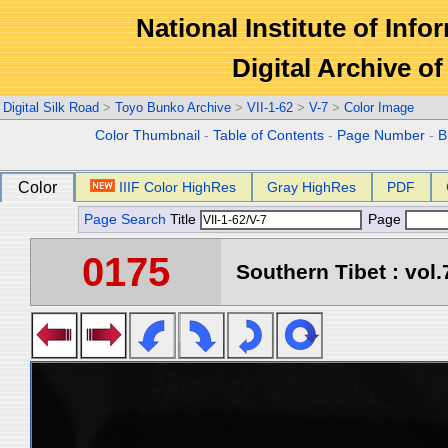
National Institute of Info
Digital Archive 
Digital Silk Road
>
Toyo Bunko Archive
>
VII-1-62
>
V-7
>
Color Image
Color Thumbnail
-
Table of Contents
-
Page Number
-
B
Color
IIIF Color HighRes
Gray HighRes
PDF
Page Search
Title
Page
0175
Southern Tibet : vol.