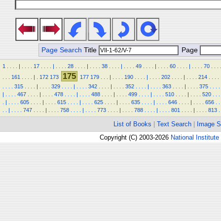
Page Search
Title
Page
1
.
.
.
.
|
.
.
.
.
17
.
.
.
.
|
.
.
.
.
28
.
.
.
.
|
.
.
.
.
38
.
.
.
.
|
.
.
.
.
49
.
.
.
.
|
.
.
.
.
60
.
.
.
.
|
.
.
.
.
70
.
.
.
175
.
.
.
161
.
.
.
.
|
.
172
173
177
179
.
.
.
|
.
.
.
.
190
.
.
.
.
|
.
.
.
.
202
.
.
.
.
|
.
.
.
.
214
.
.
.
.
.
.
.
.
315
.
.
.
.
|
.
.
.
.
329
.
.
.
.
|
.
.
.
.
342
.
.
.
.
|
.
.
.
.
352
.
.
.
.
|
.
.
.
.
363
.
.
.
.
|
.
.
.
.
375
.
.
.
.
|
.
.
.
.
467
.
.
.
.
|
.
.
.
.
478
.
.
.
.
|
.
.
.
.
488
.
.
.
.
|
.
.
.
.
499
.
.
.
.
|
.
.
.
.
510
.
.
.
.
|
.
.
.
.
520
.
.
.
.
|
.
.
.
.
605
.
.
.
.
|
.
.
.
.
615
.
.
.
.
|
.
.
.
.
625
.
.
.
.
|
.
.
.
.
635
.
.
.
.
|
.
.
.
.
646
.
.
.
.
|
.
.
.
.
656
.
.
.
.
|
.
.
.
.
747
.
.
.
.
|
.
.
.
.
758
.
.
.
.
|
.
.
.
.
773
.
.
.
.
|
.
.
.
.
788
.
.
.
.
|
.
.
.
.
801
.
.
.
.
|
.
.
.
.
813
.
List of Books
|
Text Search
|
Image S
Copyright (C) 2003-2026
National Institute