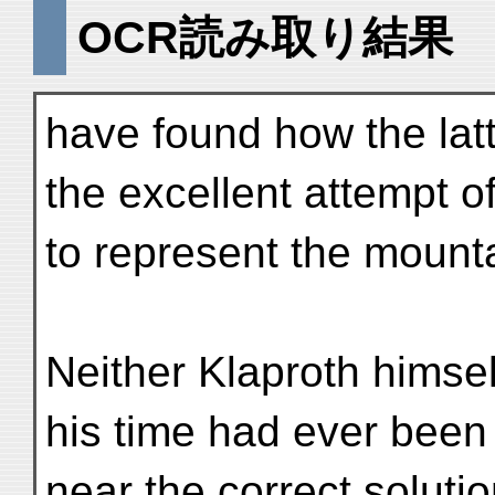
OCR読み取り結果
have found how the latt
the excellent attempt o
to represent the mounta
Neither Klaproth himse
his time had ever been
near the correct soluti