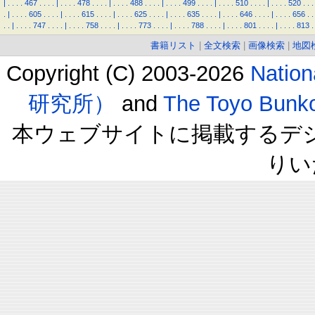
|
.
.
.
.
467
.
.
.
.
|
.
.
.
.
478
.
.
.
.
|
.
.
.
.
488
.
.
.
.
|
.
.
.
.
499
.
.
.
.
|
.
.
.
.
510
.
.
.
.
|
.
.
.
.
520
.
.
.
.
|
.
.
.
.
605
.
.
.
.
|
.
.
.
.
615
.
.
.
.
|
.
.
.
.
625
.
.
.
.
|
.
.
.
.
635
.
.
.
.
|
.
.
.
.
646
.
.
.
.
|
.
.
.
.
656
.
.
.
.
|
.
.
.
.
747
.
.
.
.
|
.
.
.
.
758
.
.
.
.
|
.
.
.
.
773
.
.
.
.
|
.
.
.
.
788
.
.
.
.
|
.
.
.
.
801
.
.
.
.
|
.
.
.
.
813
.
書籍リスト
|
全文検索
|
画像検索
|
地図
Copyright (C) 2003-2026
Natio
研究所）
and
The Toyo B
本ウェブサイトに掲載するデ
りい