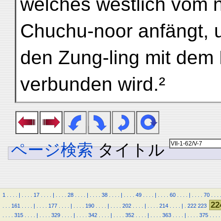
welches westlich vom 
Chuchu-noor anfängt, 
den Zung-ling mit dem
verbunden wird.²
ページ検索
タイトル
1
.
.
.
.
|
.
.
.
.
17
.
.
.
.
|
.
.
.
.
28
.
.
.
.
|
.
.
.
.
38
.
.
.
.
|
.
.
.
.
49
.
.
.
.
|
.
.
.
.
60
.
.
.
.
|
.
.
.
.
70
.
.
.
22
.
.
.
161
.
.
.
.
|
.
.
.
.
177
.
.
.
.
|
.
.
.
.
190
.
.
.
.
|
.
.
.
.
202
.
.
.
.
|
.
.
.
.
214
.
.
.
.
|
.
222
223
.
.
.
.
315
.
.
.
.
|
.
.
.
.
329
.
.
.
.
|
.
.
.
.
342
.
.
.
.
|
.
.
.
.
352
.
.
.
.
|
.
.
.
.
363
.
.
.
.
|
.
.
.
.
375
.
.
.
.