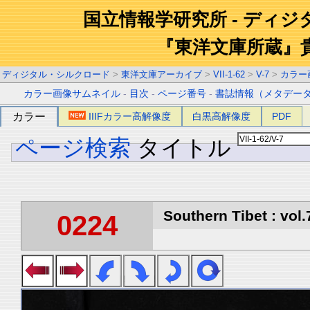
国立情報学研究所 - ディ
『東洋文庫所蔵』
ディジタル・シルクロード
>
東洋文庫アーカイブ
>
VII-1-62
>
V-7
>
カラー
カラー画像サムネイル
-
目次
-
ページ番号
-
書誌情報（メタデー
カラー
IIIFカラー高解像度
白黒高解像度
PDF
ページ検索
タイトル
Southern Tibet : vol.
0224