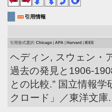
引用情報
引用形式選択:
Chicago
|
APA
|
Harvard
|
IEEE
ヘディン, スウェン・
過去の発見と1906-1
との比較.” 国立情報
クロード」／東洋文庫. doi: