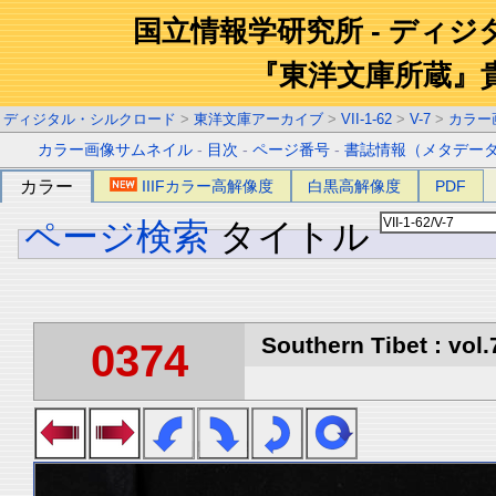
国立情報学研究所 - ディ
『東洋文庫所蔵』
ディジタル・シルクロード
>
東洋文庫アーカイブ
>
VII-1-62
>
V-7
>
カラー
カラー画像サムネイル
-
目次
-
ページ番号
-
書誌情報（メタデー
カラー
IIIFカラー高解像度
白黒高解像度
PDF
ページ検索
タイトル
Southern Tibet : vol.
0374