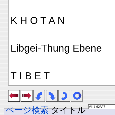
K H O T A N
Libgei-Thung Ebene
T I B E T
ページ検索
タイトル