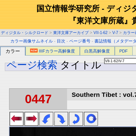
国立情報学研究所 - ディ
『東洋文庫所蔵』
ディジタル・シルクロード
>
東洋文庫アーカイブ
>
VII-1-62
>
V-7
>
カラー
カラー画像サムネイル
-
目次
-
ページ番号
-
書誌情報（メタデー
カラー
IIIFカラー高解像度
白黒高解像度
PDF
ページ検索
タイトル
Southern Tibet : vol.
0447