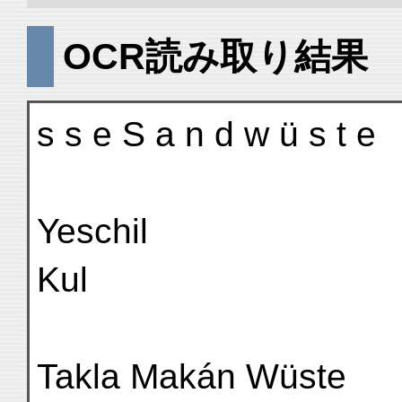
OCR読み取り結果
s s e S a n d w ü s t e
Yeschil
Kul
Takla Makán Wüste