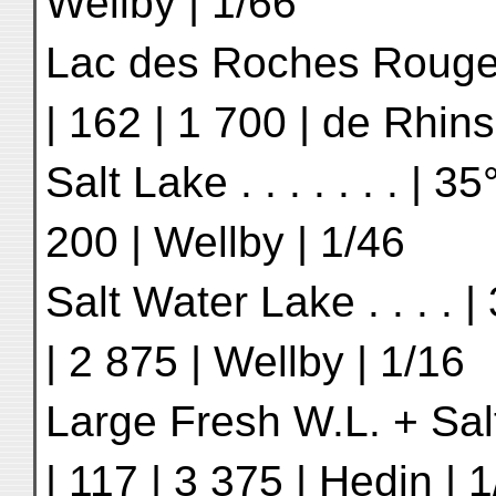
Wellby | 1/66
Lac des Roches Rouges .
| 162 | 1 700 | de Rhins
Salt Lake . . . . . . . | 3
200 | Wellby | 1/46
Salt Water Lake . . . . |
| 2 875 | Wellby | 1/16
Large Fresh W.L. + Salt 
| 117 | 3 375 | Hedin | 