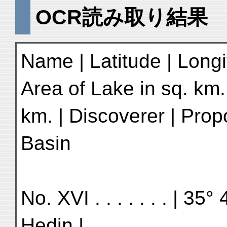
OCR読み取り結果
Name | Latitude | Longit
Area of Lake in sq. km.
km. | Discoverer | Pro
Basin
No. XVI . . . . . . . | 35° 
Hedin |