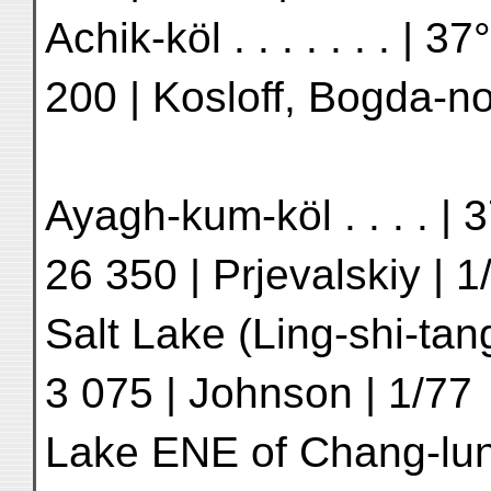
Achik-köl . . . . . . . | 3
200 | Kosloff, Bogda-no
Ayagh-kum-köl . . . . | 3
26 350 | Prjevalskiy | 1
Salt Lake (Ling-shi-tang)
3 075 | Johnson | 1/77
Lake ENE of Chang-lung-y