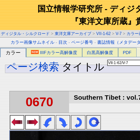
国立情報学研究所 - ディ
『東洋文庫所蔵』
ディジタル・シルクロード
>
東洋文庫アーカイブ
>
VII-1-62
>
V-7
>
カラー
カラー画像サムネイル
-
目次
-
ページ番号
-
書誌情報（メタデー
カラー
IIIFカラー高解像度
白黒高解像度
PDF
ページ検索
タイトル
Southern Tibet : vol.
0670