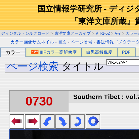
国立情報学研究所 - ディ
『東洋文庫所蔵』
ディジタル・シルクロード
>
東洋文庫アーカイブ
>
VII-1-62
>
V-7
>
カラー
カラー画像サムネイル
-
目次
-
ページ番号
-
書誌情報（メタデー
カラー
IIIFカラー高解像度
白黒高解像度
PDF
ページ検索
タイトル
Southern Tibet : vol.
0730