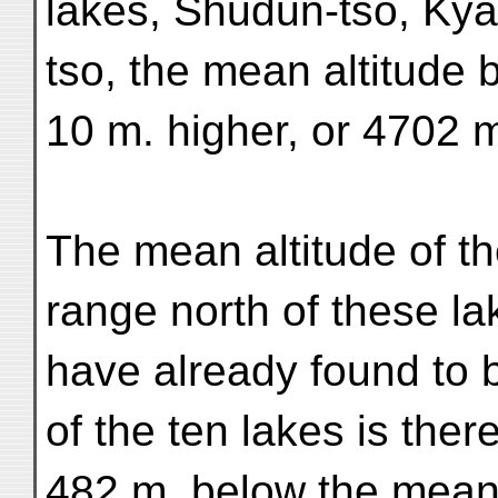
lakes, Shudun-tso, Ky
tso, the mean altitude
10 m. higher, or 4702 
The mean altitude of t
range north of these la
have already found to
of the ten lakes is ther
482 m. below the mean p