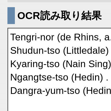
OCR読み取り結果
Tengri-nor (de Rhins, a
Shudun-tso (Littledale) 
Kyaring-tso (Nain Sing)
Ngangtse-tso (Hedin) . 
Dangra-yum-tso (Hedin