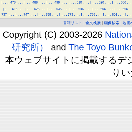
|
.
.
.
.
478
.
.
.
.
|
.
.
.
.
488
.
.
.
.
|
.
.
.
.
499
.
.
.
.
|
.
.
.
.
510
.
.
.
.
|
.
.
.
.
520
.
.
.
.
|
.
.
.
.
530
.
.
.
.
|
.
.
.
.
615
.
.
.
.
|
.
.
.
.
625
.
.
.
.
|
.
.
.
.
635
.
.
.
.
|
.
.
.
.
646
.
.
.
.
|
.
.
.
.
656
.
.
.
.
|
.
.
.
.
666
.
.
737
.
.
.
.
|
.
.
.
.
747
.
.
.
.
|
.
.
.
.
758
.
.
.
.
|
.
.
.
.
773
.
.
.
.
|
.
.
.
.
788
.
.
.
.
|
.
.
.
.
801
.
.
.
.
|
.
.
.
書籍リスト
|
全文検索
|
画像検索
|
地図
Copyright (C) 2003-2026
Natio
研究所）
and
The Toyo B
本ウェブサイトに掲載するデ
りい