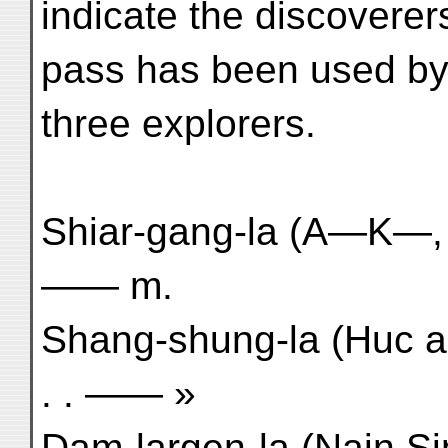
indicate the discovere
pass has been used by
three explorers.
Shiar-gang-la (A—K—, 1881)
—— m.
Shang-shung-la (Huc and 
. . —— »
Dam-largen-la (Nain Sing, 