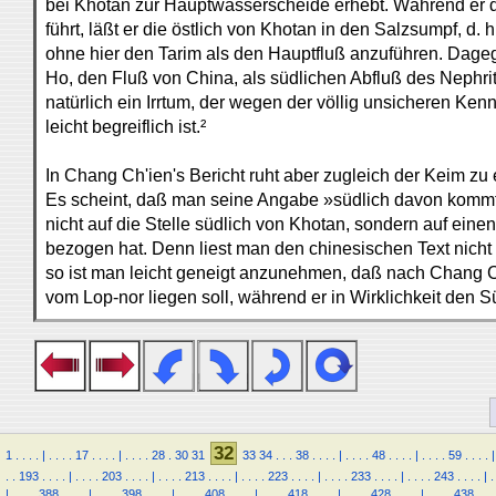
bei Khotan zur Hauptwasserscheide erhebt. Während er 
führt, läßt er die östlich von Khotan in den Salzsumpf, d. h
ohne hier den Tarim als den Hauptfluß anzuführen. Dage
Ho, den Fluß von China, als südlichen Abfluß des Nephrit
natürlich ein Irrtum, der wegen der völlig unsicheren Ke
leicht begreiflich ist.²
In Chang Ch'ien's Bericht ruht aber zugleich der Keim zu 
Es scheint, daß man seine Angabe »südlich davon komm
nicht auf die Stelle südlich von Khotan, sondern auf ein
bezogen hat. Denn liest man den chinesischen Text nich
so ist man leicht geneigt anzunehmen, daß nach Chang C
vom Lop-nor liegen soll, während er in Wirklichkeit den
32
1
.
.
.
.
|
.
.
.
.
17
.
.
.
.
|
.
.
.
.
28
.
30
31
33
34
.
.
.
38
.
.
.
.
|
.
.
.
.
48
.
.
.
.
|
.
.
.
.
59
.
.
.
.
|
.
.
193
.
.
.
.
|
.
.
.
.
203
.
.
.
.
|
.
.
.
.
213
.
.
.
.
|
.
.
.
.
223
.
.
.
.
|
.
.
.
.
233
.
.
.
.
|
.
.
.
.
243
.
.
.
.
|
.
|
.
.
.
.
388
.
.
.
.
|
.
.
.
.
398
.
.
.
.
|
.
.
.
.
408
.
.
.
.
|
.
.
.
.
418
.
.
.
.
|
.
.
.
.
428
.
.
.
.
|
.
.
.
.
438
.
.
.