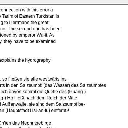
onnection with this error a
Tarim of Eastern Turkistan is
ng to Herrmann the great
 error. The second one has been
ctioned by emperor Wu-ti. As
ly, they have to be examined
.
 explains the hydrography
 so fließen sie alle westwärts ins
ärts in den Salzsumpf; (das Wasser) des Salzsumpfes
üdlich davon kommt die Quelle des (Huang-)
g-) Ho fließt nach dem Reich der Mitte
d Außenwälle, sie sind dem Salzsumpf be-
n (Hauptstadt Hsi-an-fu) entfernt.²
h'ien das Nephritgebirge