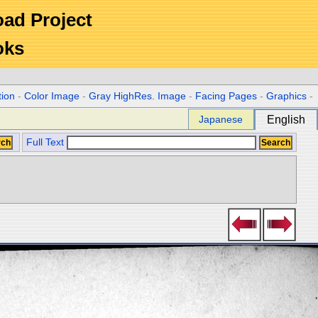
Road Project
oks
tion
-
Color Image
-
Gray HighRes. Image
-
Facing Pages
-
Graphics
-
Japanese
English
Full Text