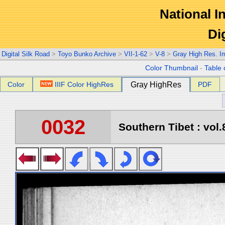
National In
Di
Digital Silk Road
>
Toyo Bunko Archive
>
VII-1-62
>
V-8
>
Gray High Res. I
Color Thumbnail
-
Table 
Color
IIIF Color HighRes
Gray HighRes
PDF
0032
Southern Tibet : vol.