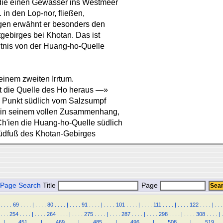
die einen Gewässer ins Westmeer
. in den Lop-nor, fließen,
gen erwähnt er besonders den
gebirges bei Khotan. Das ist
nntnis von der Huang-ho-Quelle
einem zweiten Irrtum.
t die Quelle des Ho heraus —»
en Punkt südlich vom Salzsumpf
t in seinem vollen Zusammenhang,
h'ien die Huang-ho-Quelle südlich
 Südfuß des Khotan-Gebirges
Page Search
Title
Page
.
.
.
.
69
.
.
.
.
|
.
.
.
.
80
.
.
.
.
|
.
.
.
.
91
.
.
.
.
|
.
.
.
.
101
.
.
.
.
|
.
.
.
.
111
.
.
.
.
|
.
.
.
.
122
.
.
.
.
|
.
.
.
.
.
.
254
.
.
.
.
|
.
.
.
.
264
.
.
.
.
|
.
.
.
.
275
.
.
.
.
|
.
.
.
.
287
.
.
.
.
|
.
.
.
.
298
.
.
.
.
|
.
.
.
.
308
.
.
.
.
|
.
.
|
.
.
.
.
451
.
.
.
.
|
.
.
.
.
469
.
.
.
.
|
.
.
.
.
485
.
.
.
.
|
.
.
.
.
496
.
.
.
.
|
.
.
.
.
508
.
.
.
.
|
.
.
.
.
519
.
.
.