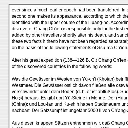
ever since a much earlier epoch had been transferred. In c
second one makes its appearance, according to which the 
identified with the upper course of the Huang-ho. Accordi
discoverer Chang Ch'ien is responsible only for the first
added by other travellers shortly after his death, and san
these two facts hitherto have not been regarded separate
on the basis of the following statements of Ssü-ma Ch'ien
After his great expedition (138—126 B. C.) Chang Ch'ien
of the discovered countries in the following words:
Was die Gewässer im Westen von Yü-ch'i (Khotan) betrifft,
Westmeer. Die Gewässer östlich davon fließen alle ostw
verschwindet unter dem Boden (d. h. er ist abflußlos). S
Ho 河 heraus. Es gibt dort Yü-Steine in Menge. Der (Huan
(China); und Lou-lan und Ku-shih haben Stadtmauern un
nachbart. Der Salzsumpf ist ungefähr 5000 li von Ch'ang-a
Aus diesen knappen Sätzen entnehmen wir, daß Chang C