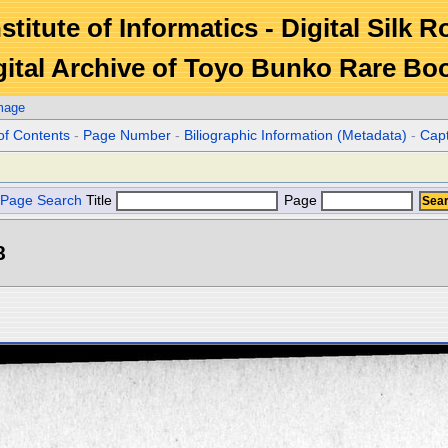
stitute of Informatics - Digital Silk 
gital Archive of Toyo Bunko Rare Bo
mage
of Contents
-
Page Number
-
Biliographic Information (Metadata)
-
Cap
Page Search
Title
Page
8