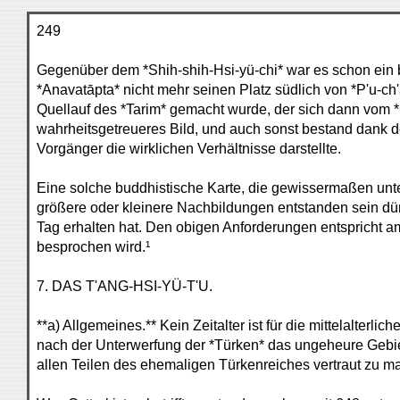
249
Gegenüber dem *Shih-shih-Hsi-yü-chi* war es schon ein b
*Anavatāpta* nicht mehr seinen Platz südlich von *P'u-ch'
Quellauf des *Tarim* gemacht wurde, der sich dann vom *C
wahrheitsgetreueres Bild, und auch sonst bestand dank de
Vorgänger die wirklichen Verhältnisse darstellte.
Eine solche buddhistische Karte, die gewissermaßen unte
größere oder kleinere Nachbildungen entstanden sein dürf
Tag erhalten hat. Den obigen Anforderungen entspricht am
besprochen wird.¹
7. DAS T'ANG-HSI-YÜ-T'U.
**a) Allgemeines.** Kein Zeitalter ist für die mittelalte
nach der Unterwerfung der *Türken* das ungeheure Gebiet
allen Teilen des ehemaligen Türkenreiches vertraut zu ma