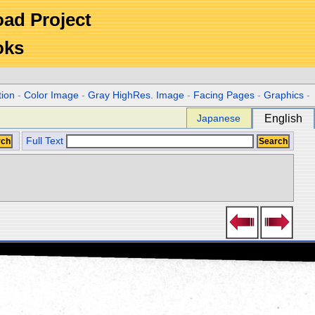
Road Project
oks
tion
-
Color Image
-
Gray HighRes. Image
-
Facing Pages
-
Graphics
-
Japanese
English
Full Text