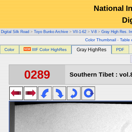
National In
Di
Digital Silk Road
>
Toyo Bunko Archive
>
VII-1-62
>
V-8
>
Gray High Res. I
Color Thumbnail
-
Table 
Color
IIIF Color HighRes
Gray HighRes
PDF
0289
Southern Tibet : vol.