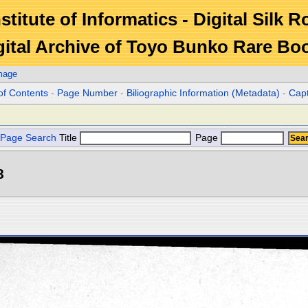
stitute of Informatics - Digital Silk 
gital Archive of Toyo Bunko Rare Bo
mage
of Contents
-
Page Number
-
Biliographic Information (Metadata)
-
Cap
Page Search
Title
Page
8