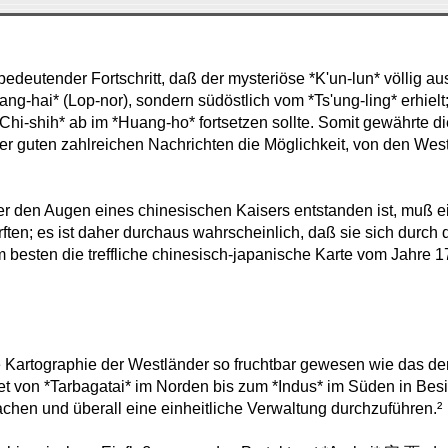
edeutender Fortschritt, daß der mysteriöse *K'un-lun* völlig 
ang-hai* (Lop-nor), sondern südöstlich vom *Ts'ung-ling* erhielt
hi-shih* ab im *Huang-ho* fortsetzen sollte. Somit gewährte di
r guten zahlreichen Nachrichten die Möglichkeit, von den Westl
r den Augen eines chinesischen Kaisers entstanden ist, muß e
ten; es ist daher durchaus wahrscheinlich, daß sie sich durch
 besten die treffliche chinesisch-japanische Karte vom Jahre 1
rliche Kartographie der Westländer so fruchtbar gewesen wie das 
 von *Tarbagatai* im Norden bis zum *Indus* im Süden in Besit
chen und überall eine einheitliche Verwaltung durchzuführen.²