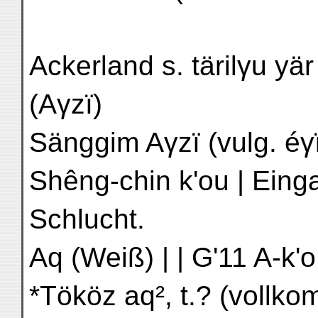
Ackerland s. tärilγu yär
(Aγzï)
Sänggim Aγzï (vulg. éγïz) | سنكيم اغزى 
Shêng-chin k'ou | Ein
Schlucht.
Aq (Weiß) | | G'11 A-k'o
*Tököz aq², t.? (vollkommen w