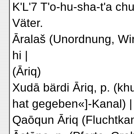
K'L'7 T'o-hu-sha-t'a ch
Väter.
Āralaš (Unordnung, Wirrwarr) | ارالاش |
hi |
(Āriq)
Xudā bärdi Āriq, p. (k