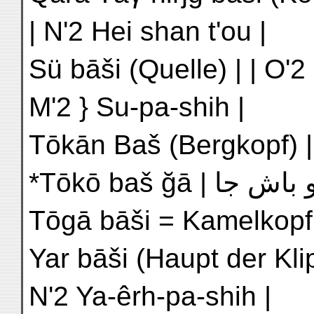
| N'2 Hei shan t'ou |
Sü bāši (Quelle) | | O'2
M'2 } Su-pa-shih |
*Tōkō baš ğā | توكو باش جا | H'6 T'o-ku-pa shih |
Tōgā bāši = Kamelkopf
Yar bāši (Haupt der Klippe, 
N'2 Ya-êrh-pa-shih |