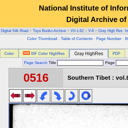
National Institute of Info
Digital Archive 
Digital Silk Road
>
Toyo Bunko Archive
>
VII-1-62
>
V-8
>
Gray High Res. I
Color Thumbnail
-
Table of Contents
-
Page Number
-
B
Color
IIIF Color HighRes
Gray HighRes
PDF
Page Search
Title
Page
0516
Southern Tibet : vol.