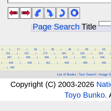
Page Search
Title
1
.
.
.
.
|
.
.
.
.
17
.
.
.
.
|
.
.
.
.
28
.
.
.
.
|
.
.
.
.
38
.
.
.
.
|
.
.
.
.
48
.
.
.
.
|
.
.
.
.
59
.
.
.
.
|
.
.
.
.
69
.
.
.
.
.
.
152
.
.
.
.
|
.
.
.
.
162
.
.
.
.
|
.
.
.
.
173
.
.
.
.
|
.
.
.
.
183
.
.
.
.
|
.
.
.
.
193
.
.
.
.
|
.
.
.
.
203
.
.
.
.
|
.
.
.
.
287
.
.
.
.
|
.
.
.
.
298
.
.
.
.
|
.
.
.
.
308
.
.
.
.
|
.
.
.
.
319
.
.
.
.
|
.
.
.
.
331
.
.
.
.
|
.
.
.
.
346
.
.
.
.
|
.
.
.
.
428
.
.
.
.
|
.
.
.
.
438
.
.
.
.
|
.
.
.
.
451
.
.
.
.
|
.
.
.
.
469
.
.
.
.
|
.
.
.
.
485
.
.
.
.
|
.
.
.
.
496
.
.
.
.
.
.
.
|
.
582
List of Books
|
Text Search
|
Image S
Copyright (C) 2003-2026
Nati
Toyo Bunko
.