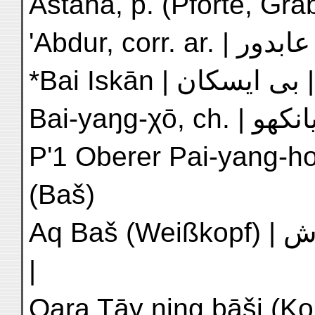
'
*B
P'1 Oberer Pai-yang-ho
(Baš)
Aq Baš (Weißkopf) | اى باش | H'6 N'2 Hei shan t'ou
|
Qara Tāγ niŋg bāši (K