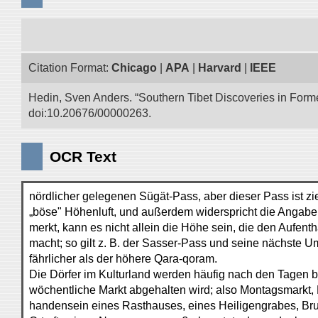
Citation Format:
Chicago
|
APA
|
Harvard
|
IEEE
Hedin, Sven Anders. “Southern Tibet Discoveries in Form
doi:10.20676/00000263.
OCR Text
nördlicher gelegenen Sügät-Pass, aber dieser Pass ist ziem
„böse" Höhenluft, und außerdem widerspricht die Angabe
merkt, kann es nicht allein die Höhe sein, die den Aufent
macht; so gilt z. B. der Sasser-Pass und seine nächste U
fährlicher als der höhere Qara-qoram.
Die Dörfer im Kulturland werden häufig nach den Tagen b
wöchentliche Markt abgehalten wird; also Montagsmarkt,
handensein eines Rasthauses, eines Heiligengrabes, Br