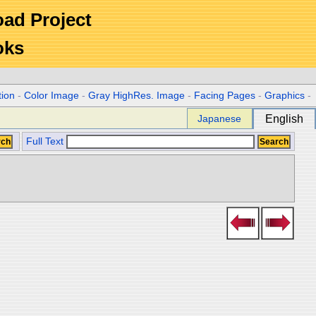
Road Project
oks
tion
-
Color Image
-
Gray HighRes. Image
-
Facing Pages
-
Graphics
-
Japanese
English
Full Text