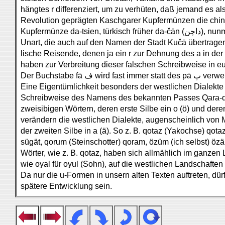
hängtes r differenziert, um zu verhüten, daß jemand es als
Revolution geprägten Kaschgarer Kupfermünzen die chin
Unart, die auch auf den Namen der Stadt Kučā übertrage
lische Reisende, denen ja ein r zur Dehnung des a in der 
haben zur Verbreitung dieser falschen Schreibweise in e
Der Buchstabe fā ف wird fast immer 
Eine Eigentümlichkeit besonders der westlichen Dialekte 
Schreibweise des Namens des bekannten Passes Qara-qo
zweisibigen Wörtern, deren erste Silbe ein o (ö) und deren
verändern die westlichen Dialekte, augenscheinlich von 
der zweiten Silbe in a (ä). So z. B. qotaz (Yakochse) qo
sügät, qorum (Steinschotter) qoram, özüm (ich selbst) öz
Wörter, wie z. B. qotaz, haben sich allmählich im ganzen
wie oyal für oyul (Sohn), auf die westlichen Landschaften
Da nur die u-Formen in unsern alten Texten auftreten, dür
spätere Entwicklung sein.