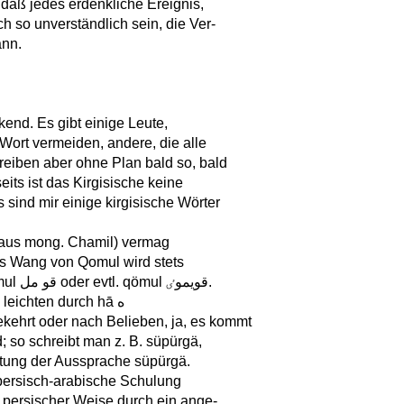
daß jedes erdenkliche Ereignis,
och so unverständlich sein, die Ver-
ann.
end. Es gibt einige Leute,
Wort vermeiden, andere, die alle
reiben aber ohne Plan bald so, bald
its ist das Kirgisische keine
 sind mir einige kirgisische Wörter
(aus mong. Chamil) vermag
des Wang von Qomul wird stets
q(o)mul قموٸ geschrieben, statt wie zu erwarten wäre qömul قو مل oder evtl. qömul قويموٸ.
Finales a wird in „schweren" Stämmen gern durch alif ا, in leichten durch hā ه
ehrt oder nach Belieben, ja, es kommt
rzes ä (s) durch yā ى ersetzt wird; so schreibt man z. B. süpürgä,
uweilen سوفورگى bei Beibehaltung der Aussprache süpürgä.
persisch-arabische Schulung
 persischer Weise durch ein ange-