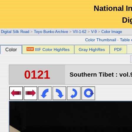
National In
Di
Digital Silk Road
>
Toyo Bunko Archive
>
VII-1-62
>
V-9
>
Color Image
Color Thumbnail
-
Table 
Color
IIIF Color HighRes
Gray HighRes
PDF
0121
Southern Tibet : vol.