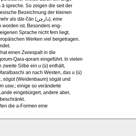
 ā spreche. So zeigen die seit der
esische Bezeichnung der kleinen
Kupfermünze da-tsien, türkisch früher da-čān (داچن), nunmehr als dār-čān (دارچن), eine
n worden ist. Besonders eng-
eigenen Sprache nicht fern liegt,
uropäischen Werken viel beigetragen.
statt des pā پ verwendet.
hat einen Zwiespalt in die
rum-Qara-qoram eingeführt. In vielen
 zweite Silbe ein u (ü) enthält,
Maralbaschi an nach Westen, das u (ü)
taz, sögüt (Weidenbaum) sögät und
äm usw.; einige so veränderte
 Lande eingebürgert, andere aber,
 beschränkt.
ften die a-Formen eine