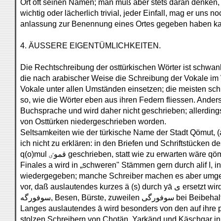
Ort oft seinen Namen; man muß aber stets daran denken, 
wichtig oder lächerlich trivial, jeder Einfall, mag er uns n
anlassung zur Benennung eines Ortes gegeben haben k
4. ÄUSSERE EIGENTÜMLICHKEITEN.
Die Rechtschreibung der osttürkischen Wörter ist schwank
die nach arabischer Weise die Schreibung der Vokale im 
Vokale unter allen Umständen einsetzen; die meisten sch
so, wie die Wörter eben aus ihren Federn fliessen. Anderse
Buchsprache und wird daher nicht geschrieben; allerdings
von Osttürken niedergeschrieben worden.
Seltsamkeiten wie der türkische Name der Stadt Qömut, 
ich nicht zu erklären: in den Briefen und Schriftstücken 
wiedergegeben; manche Schreiber machen es aber umgek
vor, daß auslautendes ku
سوفورگه, Besen, Bürste, z
Langes auslautendes ā wird besonders von den auf ihre 
stolzen Schreibern von Chotän, Yarkänd und Käschgar in