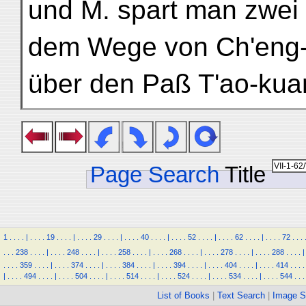
und M. spart man zwei
dem Wege von Ch'eng-
über den Paß T'ao-kua
Page Search
Title
1
.
.
.
.
|
.
.
.
.
19
.
.
.
.
|
.
.
.
.
29
.
.
.
.
|
.
.
.
.
40
.
.
.
.
|
.
.
.
.
52
.
.
.
.
|
.
.
.
.
62
.
.
.
.
|
.
.
.
.
72
.
.
.
.
.
.
238
.
.
.
.
|
.
.
.
.
248
.
.
.
.
|
.
.
.
.
258
.
.
.
.
|
.
.
.
.
268
.
.
.
.
|
.
.
.
.
278
.
.
.
.
|
.
.
.
.
288
.
.
.
.
|
.
.
.
.
359
.
.
.
.
|
.
.
.
.
374
.
.
.
.
|
.
.
.
.
384
.
.
.
.
|
.
.
.
.
394
.
.
.
.
|
.
.
.
.
404
.
.
.
.
|
.
.
.
.
414
.
.
.
.
|
.
.
.
.
494
.
.
.
.
|
.
.
.
.
504
.
.
.
.
|
.
.
.
.
514
.
.
.
.
|
.
.
.
.
524
.
.
.
.
|
.
.
.
.
534
.
.
.
.
|
.
.
.
.
544
.
.
.
List of Books
|
Text Search
|
Image S