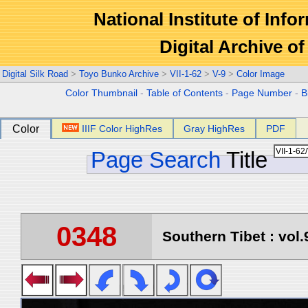
National Institute of Info
Digital Archive 
Digital Silk Road
>
Toyo Bunko Archive
>
VII-1-62
>
V-9
>
Color Image
Color Thumbnail
-
Table of Contents
-
Page Number
-
B
Color
IIIF Color HighRes
Gray HighRes
PDF
Page Search
Title
0348
Southern Tibet : vol.