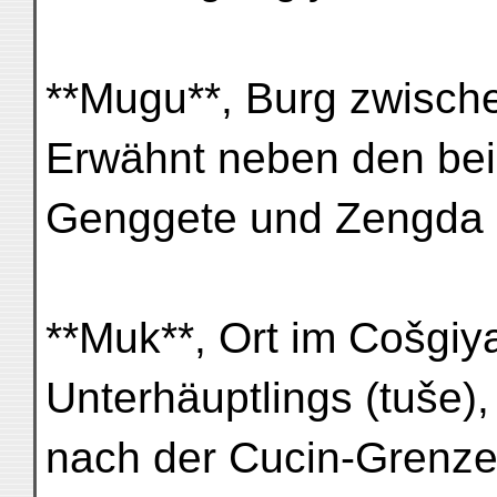
**Mugu**, Burg zwisch
Erwähnt neben den be
Genggete und Zengda I
**Muk**, Ort im Cošgi
Unterhäuptlings (tuše),
nach der Cucin-Grenze