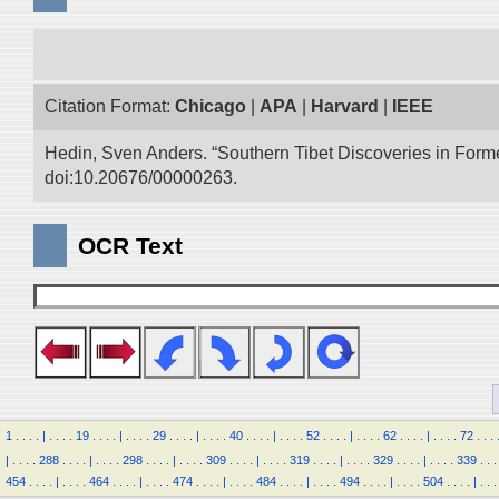
Citation Format:
Chicago
|
APA
|
Harvard
|
IEEE
Hedin, Sven Anders. “Southern Tibet Discoveries in Form
doi:10.20676/00000263.
OCR Text
1
.
.
.
.
|
.
.
.
.
19
.
.
.
.
|
.
.
.
.
29
.
.
.
.
|
.
.
.
.
40
.
.
.
.
|
.
.
.
.
52
.
.
.
.
|
.
.
.
.
62
.
.
.
.
|
.
.
.
.
72
.
.
.
|
.
.
.
.
288
.
.
.
.
|
.
.
.
.
298
.
.
.
.
|
.
.
.
.
309
.
.
.
.
|
.
.
.
.
319
.
.
.
.
|
.
.
.
.
329
.
.
.
.
|
.
.
.
.
339
.
.
.
454
.
.
.
.
|
.
.
.
.
464
.
.
.
.
|
.
.
.
.
474
.
.
.
.
|
.
.
.
.
484
.
.
.
.
|
.
.
.
.
494
.
.
.
.
|
.
.
.
.
504
.
.
.
.
|
.
.
.