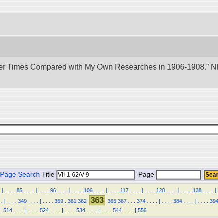
er Times Compared with My Own Researches in 1906-1908.” NII 
Page Search
Title
Page
.
|
.
.
.
.
85
.
.
.
.
|
.
.
.
.
96
.
.
.
.
|
.
.
.
.
106
.
.
.
.
|
.
.
.
.
117
.
.
.
.
|
.
.
.
.
128
.
.
.
.
|
.
.
.
.
138
.
.
.
.
|
363
.
|
.
.
.
.
349
.
.
.
.
|
.
.
.
.
359
.
361
362
365
367
.
.
.
374
.
.
.
.
|
.
.
.
.
384
.
.
.
.
|
.
.
.
.
39
.
514
.
.
.
.
|
.
.
.
.
524
.
.
.
.
|
.
.
.
.
534
.
.
.
.
|
.
.
.
.
544
.
.
.
.
|
556