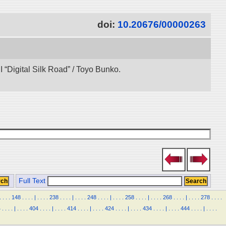
doi:
10.20676/00000263
“Digital Silk Road” / Toyo Bunko.
Full Text
.
.
.
.
148
.
.
.
.
|
.
.
.
.
238
.
.
.
.
|
.
.
.
.
248
.
.
.
.
|
.
.
.
.
258
.
.
.
.
|
.
.
.
.
268
.
.
.
.
|
.
.
.
.
278
.
.
.
.
4
.
.
.
.
|
.
.
.
.
404
.
.
.
.
|
.
.
.
.
414
.
.
.
.
|
.
.
.
.
424
.
.
.
.
|
.
.
.
.
434
.
.
.
.
|
.
.
.
.
444
.
.
.
.
|
.
.
.
.