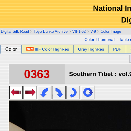
National In
Di
Digital Silk Road
>
Toyo Bunko Archive
>
VII-1-62
>
V-9
>
Color Image
Color Thumbnail
-
Table 
Color
IIIF Color HighRes
Gray HighRes
PDF
0363
Southern Tibet : vol.