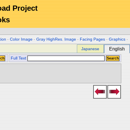
Road Project
oks
tion
-
Color Image
-
Gray HighRes. Image
-
Facing Pages
-
Graphics
-
Japanese
English
Full Text