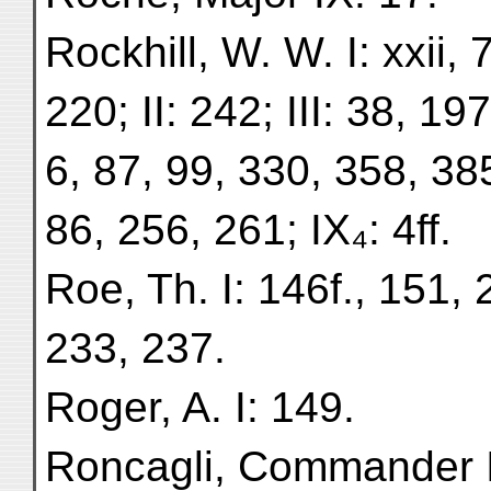
Rockhill, W. W. I: xxii, 7
220; II: 242; III: 38, 19
6, 87, 99, 330, 358, 385f
86, 256, 261; IX₄: 4ff.
Roe, Th. I: 146f., 151, 
233, 237.
Roger, A. I: 149.
Roncagli, Commander I: