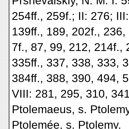
Prshevalskiy, N. M. I: 
254ff., 259f.; II: 276; I
139ff., 189, 202f., 236,
7f., 87, 99, 212, 214f.,
335ff., 337, 338, 333, 3
384ff., 388, 390, 494, 5
VIII: 281, 295, 310, 341
Ptolemaeus, s. Ptolemy
Ptolemée, s. Ptolemy.