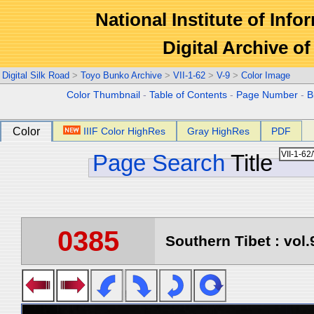
National Institute of Info
Digital Archive 
Digital Silk Road
>
Toyo Bunko Archive
>
VII-1-62
>
V-9
>
Color Image
Color Thumbnail
-
Table of Contents
-
Page Number
-
B
Color
IIIF Color HighRes
Gray HighRes
PDF
Page Search
Title
0385
Southern Tibet : vol.