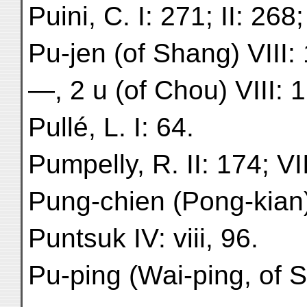
Puini, C. I: 271; II: 268;
Pu-jen (of Shang) VIII: 
—, 2 u (of Chou) VIII: 
Pullé, L. I: 64.
Pumpelly, R. II: 174; VI
Pung-chien (Pong-kian)
Puntsuk IV: viii, 96.
Pu-ping (Wai-ping, of S