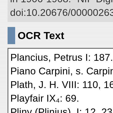
doi:10.20676/00000263
OCR Text
Plancius, Petrus I: 187.
Piano Carpini, s. Carpin
Plath, J. H. VIII: 110, 1
Playfair IX₄: 69.
Pliny (Plinius), I: 12, 2