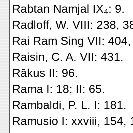
Rabtan Namjal IX₄: 9.
Radloff, W. VIII: 238, 3
Rai Ram Sing VII: 404, 
Raisin, C. A. VII: 431.
Rākus II: 96.
Rama I: 18; II: 65.
Rambaldi, P. L. I: 181.
Ramusio I: xxviii, 154, 