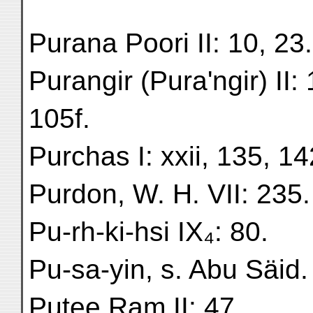
Purana Poori II: 10, 23.
Purangir (Pura'ngir) II: 1
105f.
Purchas I: xxii, 135, 14
Purdon, W. H. VII: 235.
Pu-rh-ki-hsi IX₄: 80.
Pu-sa-yin, s. Abu Säid.
Putee Ram II: 47.