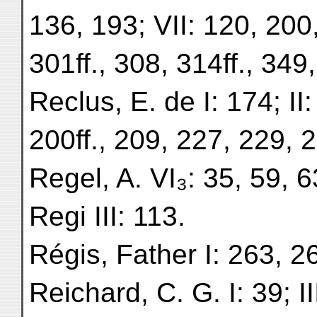
136, 193; VII: 120, 200
301ff., 308, 314ff., 349,
Reclus, E. de I: 174; II:
200ff., 209, 227, 229, 
Regel, A. VI₃: 35, 59, 6
Regi III: 113.
Régis, Father I: 263, 2
Reichard, C. G. I: 39; II