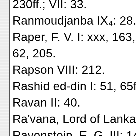
230ff.; VII: 33.
Ranmoudjanba IX₄: 28
Raper, F. V. I: xxx, 163,
62, 205.
Rapson VIII: 212.
Rashid ed-din I: 51, 65f.
Ravan II: 40.
Ra'vana, Lord of Lanka 
Ravenstein, E. G. III: 1