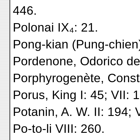
446.
Polonai IX₄: 21.
Pong-kian (Pung-chien)
Pordenone, Odorico de,
Porphyrogenète, Consta
Porus, King I: 45; VII: 
Potanin, A. W. II: 194; 
Po-to-li VIII: 260.