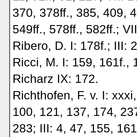
370, 378ff., 385, 409, 4
549ff., 578ff., 582ff.; V
Ribero, D. I: 178f.; III: 
Ricci, M. I: 159, 161f.,
Richarz IX: 172.
Richthofen, F. v. I: xxxi,
100, 121, 137, 174, 237,
283; III: 4, 47, 155, 161