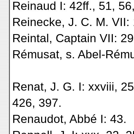
Reinaud I: 42ff., 51, 56,
Reinecke, J. C. M. VII:
Reintal, Captain VII: 29
Rémusat, s. Abel-Rému
Renat, J. G. I: xxviii, 253
426, 397.
Renaudot, Abbé I: 43.