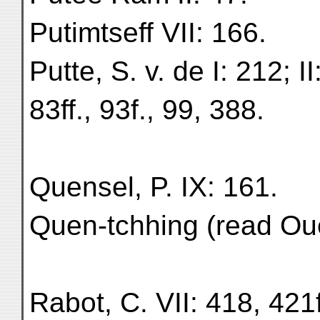
Putimtseff VII: 166.
Putte, S. v. de I: 212; II:
83ff., 93f., 99, 388.
Quensel, P. IX: 161.
Quen-tchhing (read Oue
Rabot, C. VII: 418, 421f