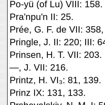
Po-yü (of Lu) VIII: 158.
Pra'npu'n II: 25.
Prée, G. F. de VII: 358,
Pringle, J. II: 220; III: 6
Prinsen, H. T. VII: 203.
—, J. VII: 216.
Printz, H. VI₃: 81, 139.
Prinz IX: 131, 133.