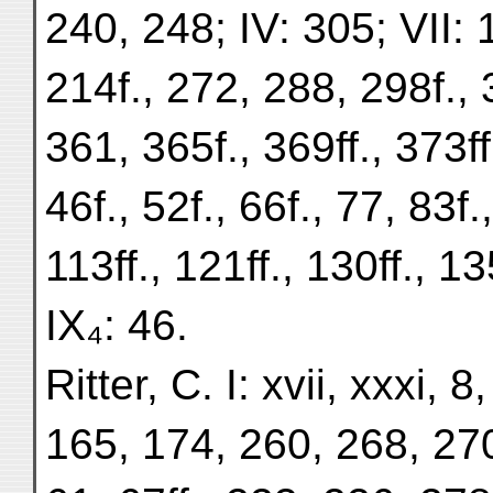
240, 248; IV: 305; VII: 
214f., 272, 288, 298f., 
361, 365f., 369ff., 373ff
46f., 52f., 66f., 77, 83f.
113ff., 121ff., 130ff., 
IX₄: 46.
Ritter, C. I: xvii, xxxi,
165, 174, 260, 268, 270,