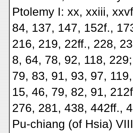
Ptolemy I: xx, xxiii, xxvf
84, 137, 147, 152f., 173
216, 219, 22ff., 228, 234
8, 64, 78, 92, 118, 229; 
79, 83, 91, 93, 97, 119,
15, 46, 79, 82, 91, 212f
276, 281, 438, 442ff., 
Pu-chiang (of Hsia) VII