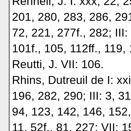
Rennell, J. I: xxx, 22, 
201, 280, 283, 286, 291f.;
72, 221, 277f., 282; III: 
101f., 105, 112ff., 119,
Reutti, J. VII: 106.
Rhins, Dutreuil de I: xxii
196, 282, 290; III: 3, 31
94, 123, 142, 146, 152, 
11, 52f., 81, 227; VII: 