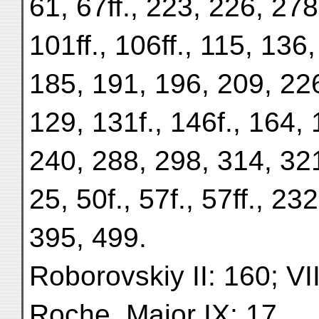
61, 67ff., 223, 226, 278; 
101ff., 106ff., 115, 136
185, 191, 196, 209, 226,
129, 131f., 146f., 164, 
240, 288, 298, 314, 321
25, 50f., 57f., 57ff., 232
395, 499.
Roborovskiy II: 160; VI
Roche, Major IX: 17.