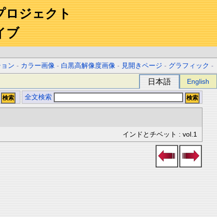
プロジェクト
イブ
ション
-
カラー画像
-
白黒高解像度画像
-
見開きページ
-
グラフィック
-
日本語
English
全文検索
インドとチベット : vol.1