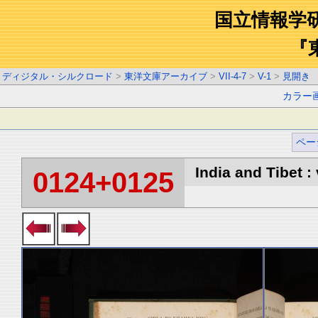
国立情報学
『
ディジタル・シルクロード
>
東洋文庫アーカイブ
>
VII-4-7
>
V-1
>
見開き
カラー
ペー
India and Tibet : 
0124+0125