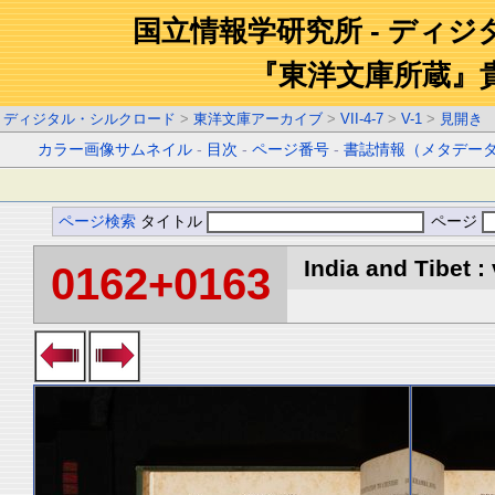
国立情報学研究所 - ディ
『東洋文庫所蔵』
ディジタル・シルクロード
>
東洋文庫アーカイブ
>
VII-4-7
>
V-1
>
見開き
カラー画像サムネイル
-
目次
-
ページ番号
-
書誌情報（メタデー
ページ検索
タイトル
ページ
India and Tibet : 
0162+0163