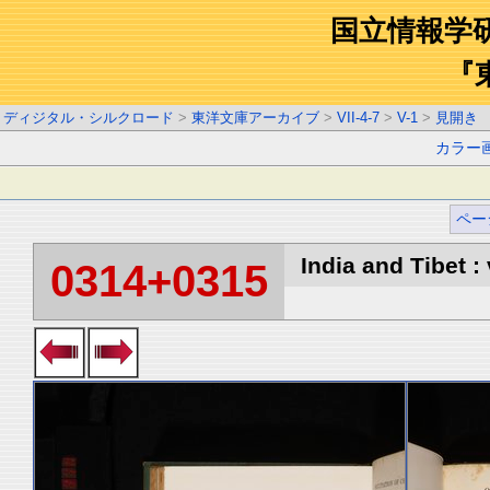
国立情報学
『
ディジタル・シルクロード
>
東洋文庫アーカイブ
>
VII-4-7
>
V-1
>
見開き
カラー
ペー
India and Tibet : 
0314+0315