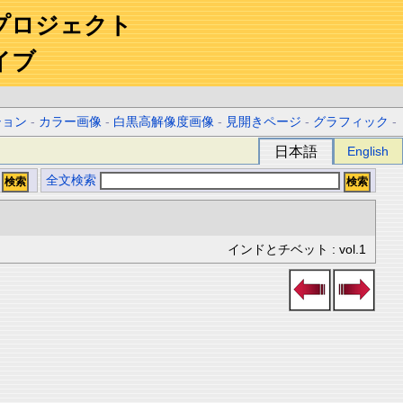
プロジェクト
イブ
ション
-
カラー画像
-
白黒高解像度画像
-
見開きページ
-
グラフィック
-
日本語
English
全文検索
インドとチベット : vol.1