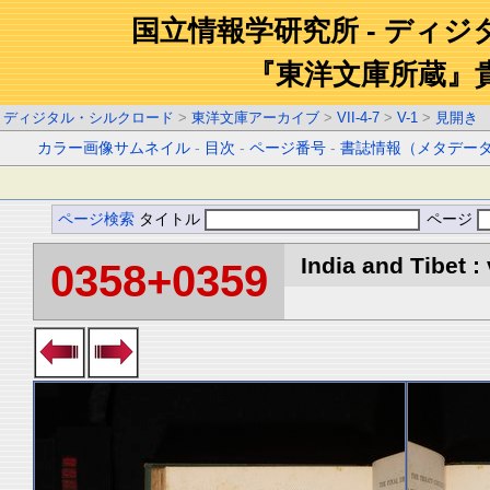
国立情報学研究所 - ディ
『東洋文庫所蔵』
ディジタル・シルクロード
>
東洋文庫アーカイブ
>
VII-4-7
>
V-1
>
見開き
カラー画像サムネイル
-
目次
-
ページ番号
-
書誌情報（メタデー
ページ検索
タイトル
ページ
India and Tibet : 
0358+0359