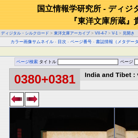
国立情報学研究所 - ディ
『東洋文庫所蔵』
ディジタル・シルクロード
>
東洋文庫アーカイブ
>
VII-4-7
>
V-1
>
見開き
カラー画像サムネイル
-
目次
-
ページ番号
-
書誌情報（メタデー
ページ検索
タイトル
ページ
India and Tibet : 
0380+0381