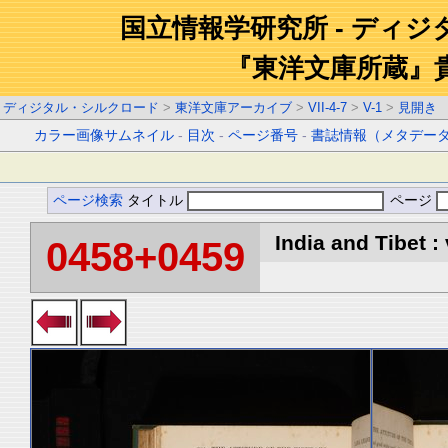
国立情報学研究所 - ディ
『東洋文庫所蔵』
ディジタル・シルクロード
>
東洋文庫アーカイブ
>
VII-4-7
>
V-1
>
見開き
カラー画像サムネイル
-
目次
-
ページ番号
-
書誌情報（メタデー
ページ検索
タイトル
ページ
India and Tibet : 
0458+0459