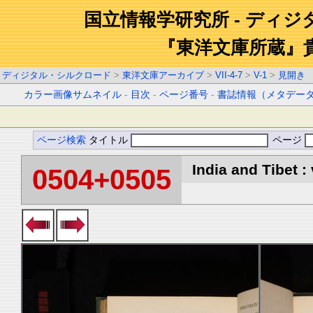
国立情報学研究所 - ディ
『東洋文庫所蔵』
ディジタル・シルクロード
>
東洋文庫アーカイブ
>
VII-4-7
>
V-1
>
見開き
カラー画像サムネイル
-
目次
-
ページ番号
-
書誌情報（メタデー
ページ検索
タイトル
ページ
India and Tibet : 
0504+0505