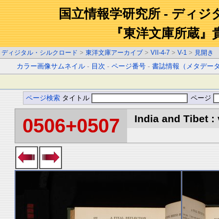
国立情報学研究所 - ディ
『東洋文庫所蔵』
ディジタル・シルクロード
>
東洋文庫アーカイブ
>
VII-4-7
>
V-1
>
見開き
カラー画像サムネイル
-
目次
-
ページ番号
-
書誌情報（メタデー
ページ検索
タイトル
ページ
India and Tibet : 
0506+0507