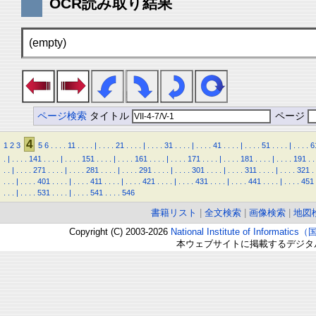
OCR読み取り結果
(empty)
ページ検索
タイトル
ページ
4
1
2
3
5
6
.
.
.
.
11
.
.
.
.
|
.
.
.
.
21
.
.
.
.
|
.
.
.
.
31
.
.
.
.
|
.
.
.
.
41
.
.
.
.
|
.
.
.
.
51
.
.
.
.
|
.
.
.
.
6
.
|
.
.
.
.
141
.
.
.
.
|
.
.
.
.
151
.
.
.
.
|
.
.
.
.
161
.
.
.
.
|
.
.
.
.
171
.
.
.
.
|
.
.
.
.
181
.
.
.
.
|
.
.
.
.
191
.
.
.
.
|
.
.
.
.
271
.
.
.
.
|
.
.
.
.
281
.
.
.
.
|
.
.
.
.
291
.
.
.
.
|
.
.
.
.
301
.
.
.
.
|
.
.
.
.
311
.
.
.
.
|
.
.
.
.
321
.
.
.
.
|
.
.
.
.
401
.
.
.
.
|
.
.
.
.
411
.
.
.
.
|
.
.
.
.
421
.
.
.
.
|
.
.
.
.
431
.
.
.
.
|
.
.
.
.
441
.
.
.
.
|
.
.
.
.
451
.
.
.
|
.
.
.
.
531
.
.
.
.
|
.
.
.
.
541
.
.
.
.
546
書籍リスト
|
全文検索
|
画像検索
|
地図
Copyright (C) 2003-2026
National Institute of Inform
本ウェブサイトに掲載するデジタ