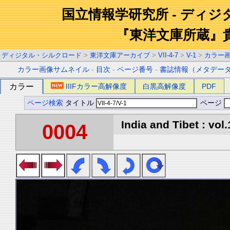
国立情報学研究所 - ディ
『東洋文庫所蔵』
ディジタル・シルクロード
>
東洋文庫アーカイブ
>
VII-4-7
>
V-1
>
カラー
カラー画像サムネイル
-
目次
-
ページ番号
-
書誌情報（メタデー
カラー
IIIFカラー高解像度
白黒高解像度
PDF
ページ検索
タイトル
ページ
India and Tibet : vol.
0004