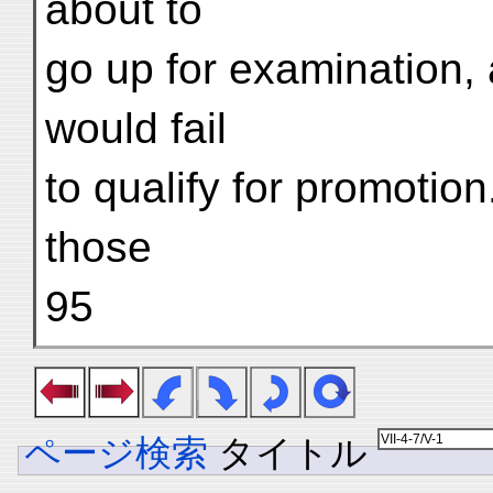
about to
go up for examination, 
would fail
to qualify for promotion
those
95
ページ検索
タイトル