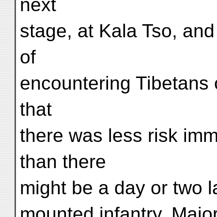
next
stage, at Kala Tso, and
of
encountering Tibetans 
that
there was less risk imm
than there
might be a day or two la
mounted infantry, Majo