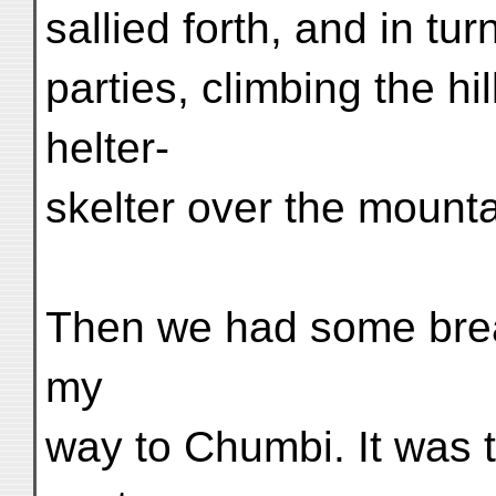
sallied forth, and in tu
parties, climbing the h
helter-
skelter over the mounta
Then we had some brea
my
way to Chumbi. It was t