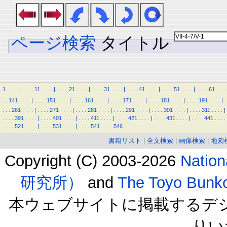
ページ検索
タイトル
1
.
.
.
.
|
.
.
.
.
11
.
.
.
.
|
.
.
.
.
21
.
.
.
.
|
.
.
.
.
31
.
.
.
.
|
.
.
.
.
41
.
.
.
.
|
.
.
.
.
51
.
.
.
.
|
.
.
.
.
61
.
.
.
.
.
.
141
.
.
.
.
|
.
.
.
.
151
.
.
.
.
|
.
.
.
.
161
.
.
.
.
|
.
.
.
.
171
.
.
.
.
|
.
.
.
.
181
.
.
.
.
|
.
.
.
.
191
.
.
.
.
|
.
.
.
.
261
.
.
.
.
|
.
.
.
.
271
.
.
.
.
|
.
.
.
.
281
.
.
.
.
|
.
.
.
.
291
.
.
.
.
|
.
.
.
.
301
.
.
.
.
|
.
.
.
.
311
.
.
.
.
|
.
.
.
.
391
.
.
.
.
|
.
.
.
.
401
.
.
.
.
|
.
.
.
.
411
.
.
.
.
|
.
.
.
.
421
.
.
.
.
|
.
.
.
.
431
.
.
.
.
|
.
.
.
.
441
.
.
.
.
.
.
.
.
521
.
.
.
.
|
.
.
.
.
531
.
.
.
.
|
.
.
.
.
541
.
.
.
.
546
書籍リスト
|
全文検索
|
画像検索
|
地図
Copyright (C) 2003-2026
Natio
研究所）
and
The Toyo B
本ウェブサイトに掲載するデ
りい