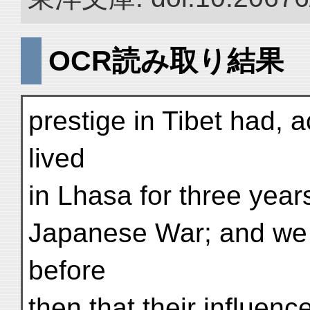
OCR読み取り結果
prestige in Tibet had,
lived
in Lhasa for three year
Japanese War; and we 
before
then that their influenc