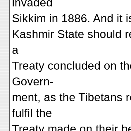
invaded
Sikkim in 1886. And it i
Kashmir State should re
a
Treaty concluded on the
Govern-
ment, as the Tibetans 
fulfil the
Treaty made on their b