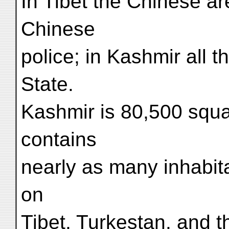
In Tibet the Chinese ar
Chinese
police; in Kashmir all t
State.
Kashmir is 80,500 squa
contains
nearly as many inhabita
on
Tibet, Turkestan, and t