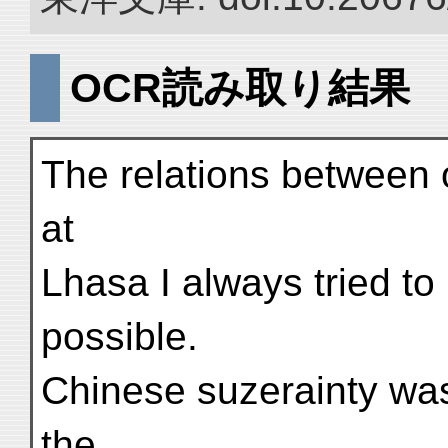
OCR読み取り結果
The relations between 
at
Lhasa I always tried to
possible.
Chinese suzerainty was
the