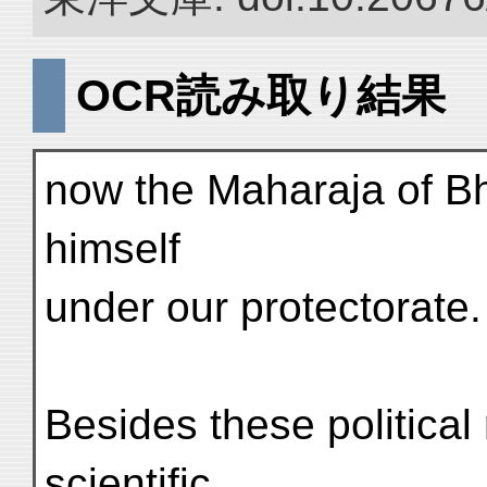
OCR読み取り結果
now the Maharaja of Bh
himself
under our protectorate.
Besides these political 
scientific