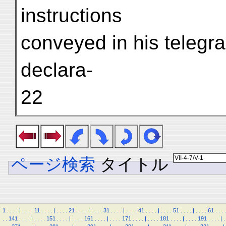
instructions
conveyed in his telegra
declara-
22
ページ検索
タイトル
1
.
.
.
.
|
.
.
.
.
11
.
.
.
.
|
.
.
.
.
21
.
.
.
.
|
.
.
.
.
31
.
.
.
.
|
.
.
.
.
41
.
.
.
.
|
.
.
.
.
51
.
.
.
.
|
.
.
.
.
61
.
.
.
.
.
.
141
.
.
.
.
|
.
.
.
.
151
.
.
.
.
|
.
.
.
.
161
.
.
.
.
|
.
.
.
.
171
.
.
.
.
|
.
.
.
.
181
.
.
.
.
|
.
.
.
.
191
.
.
.
.
|
.