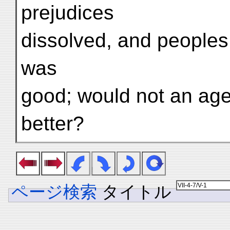
prejudices
dissolved, and peoples 
was
good; would not an ag
better?
ページ検索
タイトル