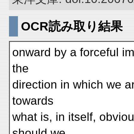
OCR読み取り結果
onward by a forceful imp
the
direction in which we a
towards
what is, in itself, obvi
should we