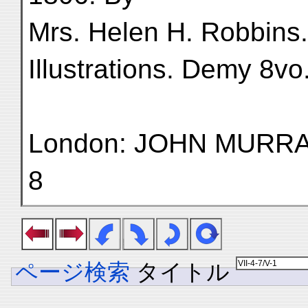
Mrs. Helen H. Robbins.
Illustrations. Demy 8vo.
London: JOHN MURRAY,
8
ページ検索
タイトル