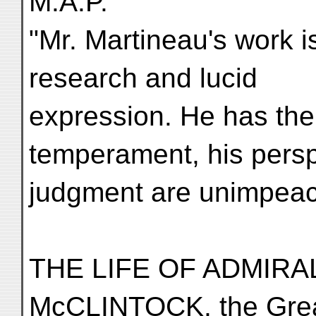
M.A.P.
"Mr. Martineau's work i
research and lucid
expression. He has the 
temperament, his persp
judgment are unimpeac
THE LIFE OF ADMIRA
McCLINTOCK, the Great