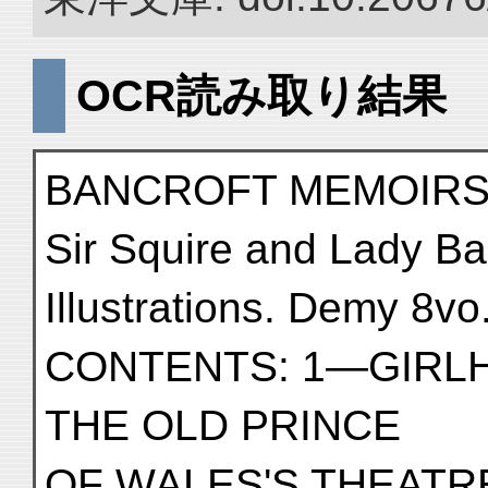
OCR読み取り結果
BANCROFT MEMOIRS, 
Sir Squire and Lady Ban
Illustrations. Demy 8vo.
CONTENTS: 1—GIRL
THE OLD PRINCE
OF WALES'S THEAT