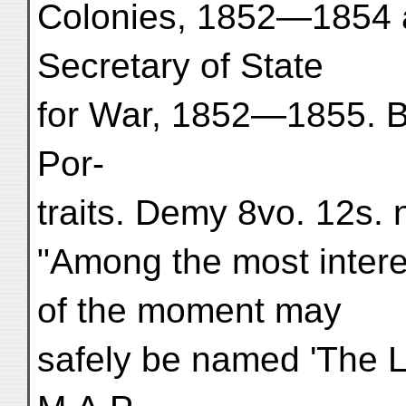
Colonies, 1852—1854
Secretary of State
for War, 1852—1855. B
Por-
traits. Demy 8vo. 12s. 
"Among the most inter
of the moment may
safely be named 'The L