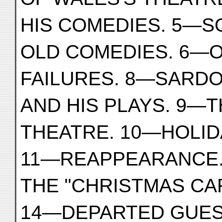
HIS COMEDIES. 5—
OLD COMEDIES. 6—
FAILURES. 8—SARD
AND HIS PLAYS. 9—
THEATRE. 10—HOLID
11—REAPPEARANCE.
THE "CHRISTMAS CA
14—DEPARTED GUES