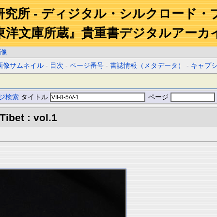
研究所 - ディジタル・シルクロード・
東洋文庫所蔵』貴重書デジタルアーカ
画像
画像サムネイル
-
目次
-
ページ番号
-
書誌情報（メタデータ）
-
キャプ
ジ検索
タイトル
ページ
Tibet : vol.1