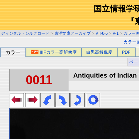
国立情報学
『
ディジタル・シルクロード
>
東洋文庫アーカイブ
>
VII-8-5
>
V-1
>
カラー
カラー
カラー
IIIFカラー高解像度
白黒高解像度
PDF
ペー
Antiquities of Indian 
0011