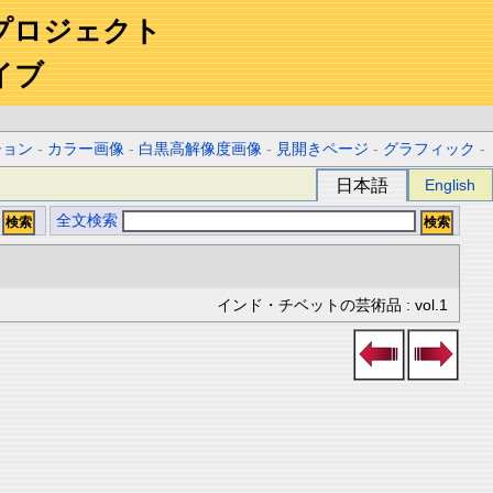
プロジェクト
イブ
ション
-
カラー画像
-
白黒高解像度画像
-
見開きページ
-
グラフィック
-
日本語
English
全文検索
インド・チベットの芸術品 : vol.1