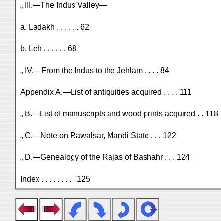
„ III.—The Indus Valley—
a. Ladakh . . . . . . 62
b. Leh . . . . . . 68
„ IV.—From the Indus to the Jehlam . . . . 84
Appendix A.—List of antiquities acquired . . . . 111
„ B.—List of manuscripts and wood prints acquired . . 118
„ C.—Note on Rawālsar, Mandi State . . . 122
„ D.—Genealogy of the Rajas of Bashahr . . . 124
Index . . . . . . . . . 125