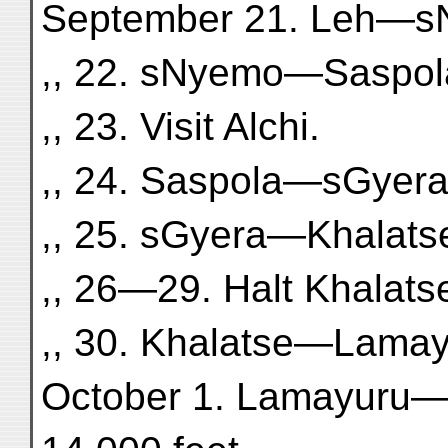
September 21. Leh—s
,, 22. sNyemo—Saspola
,, 23. Visit Alchi.
,, 24. Saspola—sGyera
,, 25. sGyera—Khalats
,, 26—29. Halt Khalats
,, 30. Khalatse—Lamay
October 1. Lamayuru—