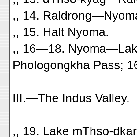
,, 14. Raldrong—Nyom
,, 15. Halt Nyoma.
,, 16—18. Nyoma—Lak
Phologongkha Pass; 16
III.—The Indus Valley.
,, 19. Lake mThso-dka