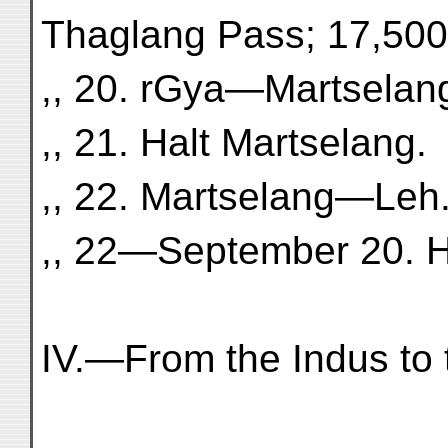
Thaglang Pass; 17,500 
,, 20. rGya—Martselan
,, 21. Halt Martselang.
,, 22. Martselang—Leh
,, 22—September 20. H
IV.—From the Indus to 