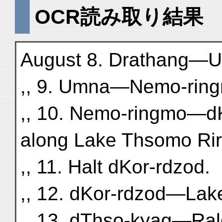
OCR読み取り結果
August 8. Drathang—
,, 9. Umna—Nemo-ring
,, 10. Nemo-ringmo—dK
along Lake Thsomo Rir
,, 11. Halt dKor-rdzod.
,, 12. dKor-rdzod—Lak
,, 13. dThso-kyag—Ral