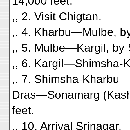
14,000 feet.
,, 2. Visit Chigtan.
,, 4. Kharbu—Mulbe, by
,, 5. Mulbe—Kargil, by
,, 6. Kargil—Shimsha-
,, 7. Shimsha-Kharbu—
Dras—Sonamarg (Kashmi
feet.
,, 10. Arrival Srinagar.