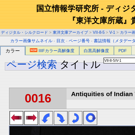
国立情報学研究所 - ディ
『東洋文庫所蔵』
ディジタル・シルクロード
>
東洋文庫アーカイブ
>
VII-8-5
>
V-1
>
カラー
カラー画像サムネイル
-
目次
-
ページ番号
-
書誌情報（メタデー
カラー
IIIFカラー高解像度
白黒高解像度
PDF
ページ検索
タイトル
Antiquities of Indian 
0016