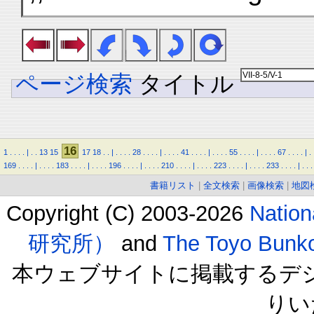
ページ検索
タイトル
16
1
.
.
.
.
|
.
.
13
15
17
18
.
.
|
.
.
.
.
28
.
.
.
.
|
.
.
.
.
41
.
.
.
.
|
.
.
.
.
55
.
.
.
.
|
.
.
.
.
67
.
.
.
.
|
.
169
.
.
.
.
|
.
.
.
.
183
.
.
.
.
|
.
.
.
.
196
.
.
.
.
|
.
.
.
.
210
.
.
.
.
|
.
.
.
.
223
.
.
.
.
|
.
.
.
.
233
.
.
.
.
|
.
.
.
書籍リスト
|
全文検索
|
画像検索
|
地図
Copyright (C) 2003-2026
Natio
研究所）
and
The Toyo B
本ウェブサイトに掲載するデ
りい