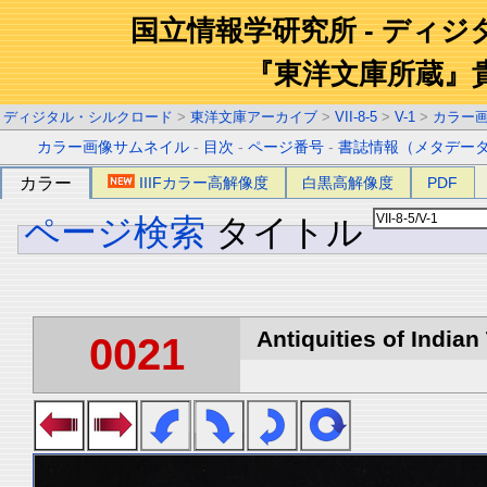
国立情報学研究所 - ディ
『東洋文庫所蔵』
ディジタル・シルクロード
>
東洋文庫アーカイブ
>
VII-8-5
>
V-1
>
カラー
カラー画像サムネイル
-
目次
-
ページ番号
-
書誌情報（メタデー
カラー
IIIFカラー高解像度
白黒高解像度
PDF
ページ検索
タイトル
Antiquities of Indian 
0021