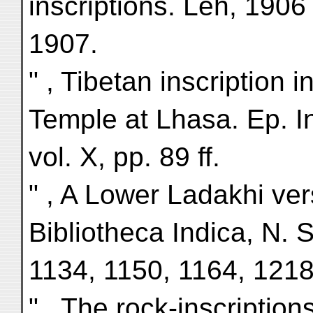
inscriptions. Leh, 1906
1907.
" , Tibetan inscription 
Temple at Lhasa. Ep. In
vol. X, pp. 89 ff.
" , A Lower Ladakhi ver
Bibliotheca Indica, N. S
1134, 1150, 1164, 1218
" , The rock-inscriptions