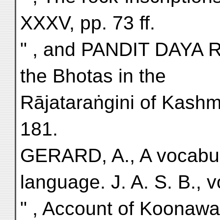
XXXV, pp. 73 ff.
" , and PANDIT DAYA 
the Bhotas in the
Rājataraṅgini of Kashmir
181.
GERARD, A., A vocabul
language. J. A. S. B., vol
" , Account of Koonawa