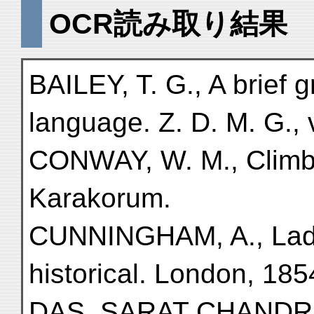
OCR読み取り結果
BAILEY, T. G., A brief 
language. Z. D. M. G., v
CONWAY, W. M., Climbi
Karakorum.
CUNNINGHAM, A., Ladak 
historical. London, 185
DAS, SARAT CHANDRA, 