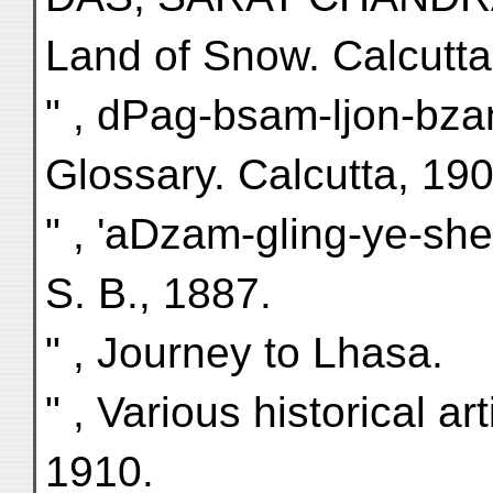
Land of Snow. Calcutta
" , dPag-bsam-ljon-bza
Glossary. Calcutta, 190
" , 'aDzam-gling-ye-shes
S. B., 1887.
" , Journey to Lhasa.
" , Various historical art
1910.