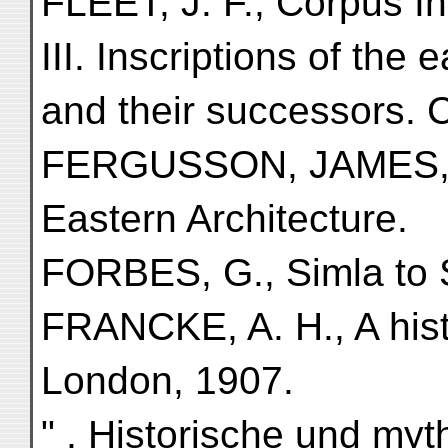
FLEET, J. F., Corpus In
III. Inscriptions of the
and their successors. C
FERGUSSON, JAMES, Hi
Eastern Architecture.
FORBES, G., Simla to S
FRANCKE, A. H., A hist
London, 1907.
" , Historische und my