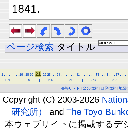
1841.
ページ検索
タイトル
21
1
.
.
.
.
|
.
.
.
.
16
.
18
19
22
23
.
.
.
28
.
.
.
.
|
.
.
.
.
41
.
.
.
.
|
.
.
.
.
55
.
.
.
.
|
.
.
.
.
67
.
.
.
.
|
.
.
169
.
.
.
.
|
.
.
.
.
183
.
.
.
.
|
.
.
.
.
196
.
.
.
.
|
.
.
.
.
210
.
.
.
.
|
.
.
.
.
223
.
.
.
.
|
.
.
.
.
233
.
.
.
.
|
.
書籍リスト
|
全文検索
|
画像検索
|
地図
Copyright (C) 2003-2026
Natio
研究所）
and
The Toyo B
本ウェブサイトに掲載するデ