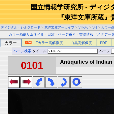
国立情報学研究所 - ディ
『東洋文庫所蔵』
ディジタル・シルクロード
>
東洋文庫アーカイブ
>
VII-8-5
>
V-1
>
カラー
カラー画像サムネイル
-
目次
-
ページ番号
-
書誌情報（メタデー
カラー
IIIFカラー高解像度
白黒高解像度
PDF
ページ検索
タイトル
ページ
Antiquities of Indian 
0101