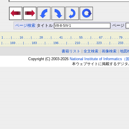
ページ検索
タイトル
ページ
1
.
.
.
.
|
.
.
.
.
16
.
.
.
.
|
.
.
.
.
28
.
.
.
.
|
.
.
.
.
41
.
.
.
.
|
.
.
.
.
55
.
.
.
.
|
.
.
.
.
67
.
.
.
.
|
.
.
.
.
79
.
.
.
|
.
.
.
.
169
.
.
.
.
|
.
.
.
.
183
.
.
.
.
|
.
.
.
.
196
.
.
.
.
|
.
.
.
.
210
.
.
.
.
|
.
.
.
.
223
.
.
.
.
|
.
.
.
.
233
.
.
.
書籍リスト
|
全文検索
|
画像検索
|
地図
Copyright (C) 2003-2026
National Institute of Inform
本ウェブサイトに掲載するデジタ