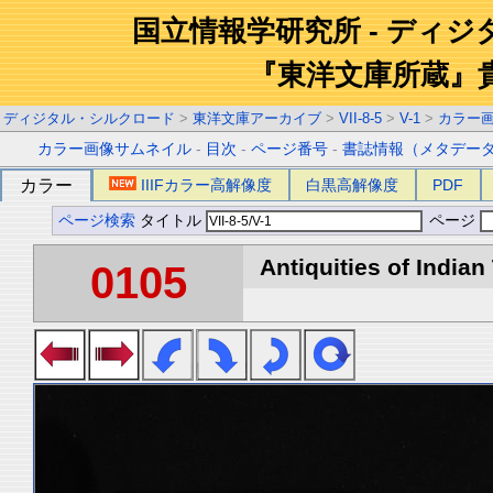
国立情報学研究所 - ディ
『東洋文庫所蔵』
ディジタル・シルクロード
>
東洋文庫アーカイブ
>
VII-8-5
>
V-1
>
カラー
カラー画像サムネイル
-
目次
-
ページ番号
-
書誌情報（メタデー
カラー
IIIFカラー高解像度
白黒高解像度
PDF
ページ検索
タイトル
ページ
Antiquities of Indian 
0105