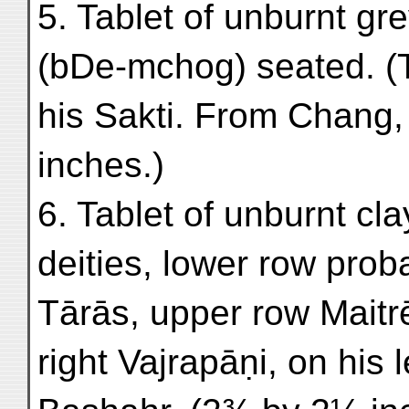
5. Tablet of unburnt g
(bDe-mchog) seated. (T
his Sakti. From Chang
inches.)
6. Tablet of unburnt cl
deities, lower row prob
Tārās, upper row Maitrē
right Vajrapāṇi, on his