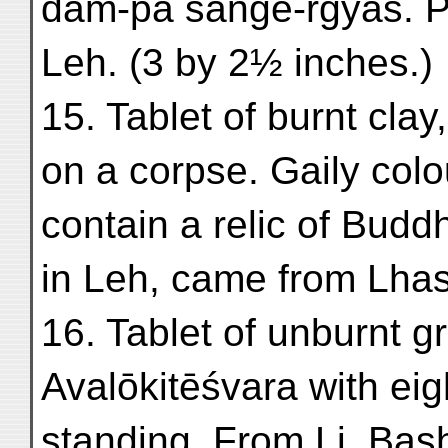
dam-pa sange-rgyas. Po
Leh. (3 by 2½ inches.)
15. Tablet of burnt cla
on a corpse. Gaily col
contain a relic of Budd
in Leh, came from Lhas
16. Tablet of unburnt g
Avalōkitēśvara with ei
standing. From Li, Bas