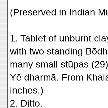
(Preserved in Indian M
1. Tablet of unburnt c
with two standing Bōdh
many small stūpas (29).
Yē dharmā. From Khala
inches.)
2. Ditto.