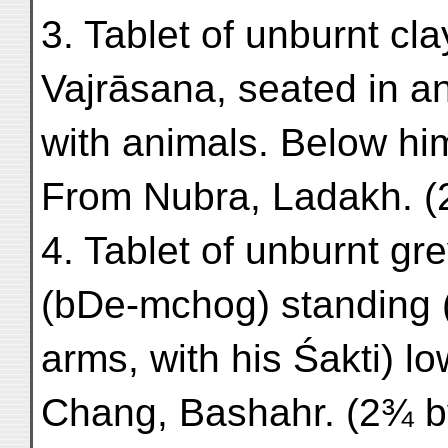
3. Tablet of unburnt c
Vajrāsana, seated in a
with animals. Below him
From Nubra, Ladakh. (
4. Tablet of unburnt g
(bDe-mchog) standing (
arms, with his Śakti) l
Chang, Bashahr. (2¾ by