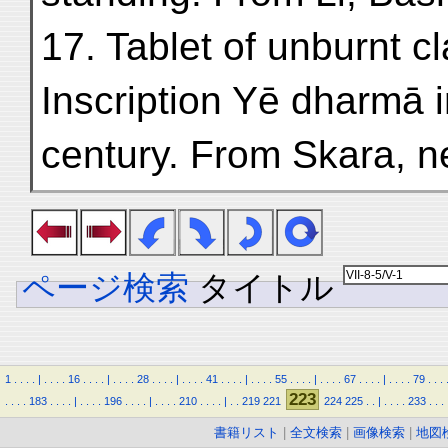
17. Tablet of unburnt cl
Inscription Yē dharmā i
century. From Skara, n
ページ検索
タイトル
1
.
.
.
.
|
.
.
.
.
16
.
.
.
.
|
.
.
.
.
28
.
.
.
.
|
.
.
.
.
41
.
.
.
.
|
.
.
.
.
55
.
.
.
.
|
.
.
.
.
67
.
.
.
.
|
.
.
.
.
79
.
.
.
223
.
.
.
.
183
.
.
.
.
|
.
.
.
.
196
.
.
.
.
|
.
.
.
.
210
.
.
.
.
|
.
.
219
221
224
225
.
.
|
.
.
.
.
233
.
.
.
書籍リスト
|
全文検索
|
画像検索
|
地図