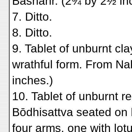
Bashahr. (2¾ by 2½ in
7. Ditto.
8. Ditto.
9. Tablet of unburnt cla
wrathful form. From N
inches.)
10. Tablet of unburnt r
Bōdhisattva seated on
four arms, one with lotu