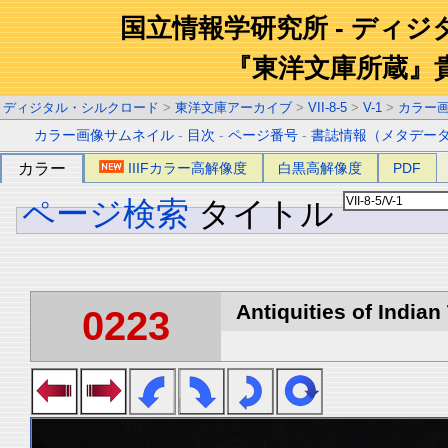
国立情報学研究所 - ディ
『東洋文庫所蔵』
ディジタル・シルクロード
>
東洋文庫アーカイブ
>
VII-8-5
>
V-1
>
カラー
カラー画像サムネイル
-
目次
-
ページ番号
-
書誌情報（メタデー
カラー
IIIFカラー高解像度
白黒高解像度
PDF
ページ検索
タイトル
Antiquities of Indian 
0223