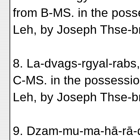
from B-MS. in the poss
Leh, by Joseph Thse-br
8. La-dvags-rgyal-rabs,
C-MS. in the possessio
Leh, by Joseph Thse-br
9. Dzam-mu-ma-hā-rā-d