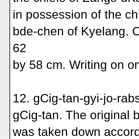
in possession of the ch
bde-chen of Kyelang. O
62
by 58 cm. Writing on on
12. gCig-tan-gyi-jo-rabs
gCig-tan. The original b
was taken down accordin