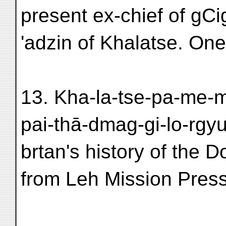
present ex-chief of gCi
'adzin of Khalatse. On
13. Kha-la-tse-pa-me-
pai-thā-dmag-gi-lo-rgy
brtan's history of the D
from Leh Mission Press