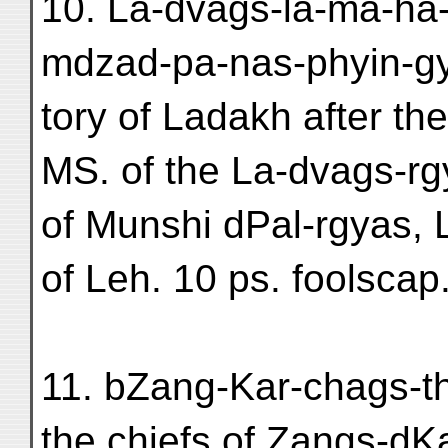
10. La-dvags-la-ma-hā-
mdzad-pa-nas-phyin-gyi
tory of Ladakh after th
MS. of the La-dvags-rg
of Munshi dPal-rgyas, 
of Leh. 10 ps. foolscap
11. bZang-Kar-chags-ths
the chiefs of Zangs-dK