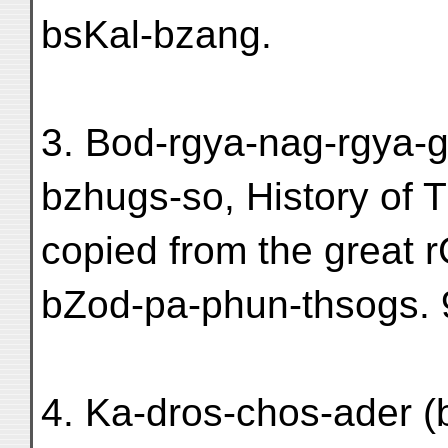
bsKal-bzang.
3. Bod-rgya-nag-rgya-g
bzhugs-so, History of T
copied from the great r
bZod-pa-phun-thsogs. 9
4. Ka-dros-chos-ader (