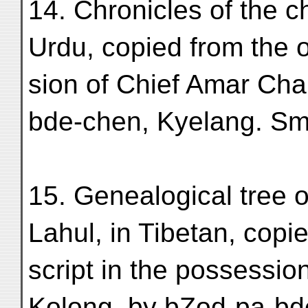
14. Chronicles of the c
Urdu, copied from the o
sion of Chief Amar Cha
bde-chen, Kyelang. Sma
15. Genealogical tree o
Lahul, in Tibetan, cop
script in the possessi
Kolong, by bZod-pa-bd