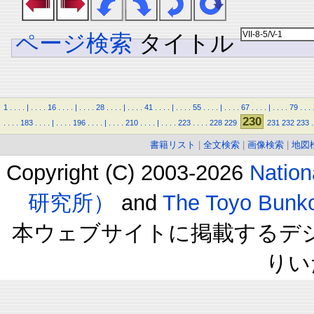
ページ検索
タイトル
1
.
.
.
.
|
.
.
.
.
16
.
.
.
.
|
.
.
.
.
28
.
.
.
.
|
.
.
.
.
41
.
.
.
.
|
.
.
.
.
55
.
.
.
.
|
.
.
.
.
67
.
.
.
.
|
.
.
.
.
79
.
.
.
230
.
.
.
.
183
.
.
.
.
|
.
.
.
.
196
.
.
.
.
|
.
.
.
.
210
.
.
.
.
|
.
.
.
.
223
.
.
.
.
228
229
231
232
233
.
書籍リスト
|
全文検索
|
画像検索
|
地図
Copyright (C) 2003-2026
Natio
研究所）
and
The Toyo B
本ウェブサイトに掲載するデ
りい