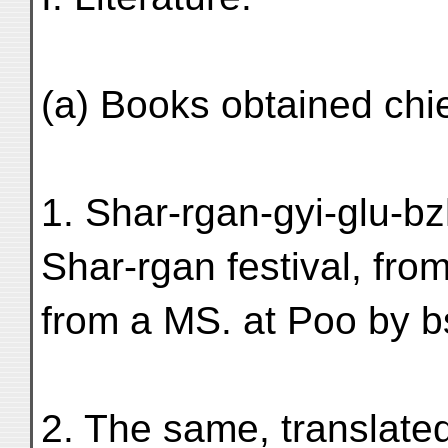
(a) Books obtained chie
1. Shar-rgan-gyi-glu-b
Shar-rgan festival, fro
from a MS. at Poo by b
2. The same, translated