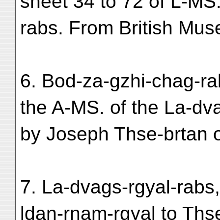
sheet 34 to 72 of L-MS.
rabs. From British Mu
6. Bod-za-gzhi-chag-rab
the A-MS. of the La-dv
by Joseph Thse-brtan o
7. La-dvags-rgyal-rabs,
ldan-rnam-rgyal to Ths