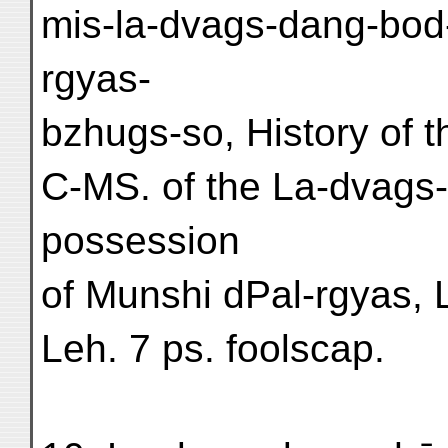
mis-la-dvags-dang-bod-
rgyas-
bzhugs-so, History of 
C-MS. of the La-dvags-
possession
of Munshi dPal-rgyas, 
Leh. 7 ps. foolscap.