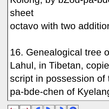
sheet
octavo with two additio
16. Genealogical tree o
Lahul, in Tibetan, cop
script in possession of
pa-bde-chen of Kyelan