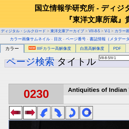
国立情報学研究所 - ディ
『東洋文庫所蔵』
ディジタル・シルクロード
>
東洋文庫アーカイブ
>
VII-8-5
>
V-1
>
カラー
カラー画像サムネイル
-
目次
-
ページ番号
-
書誌情報（メタデー
カラー
IIIFカラー高解像度
白黒高解像度
PDF
ページ検索
タイトル
Antiquities of Indian 
0230