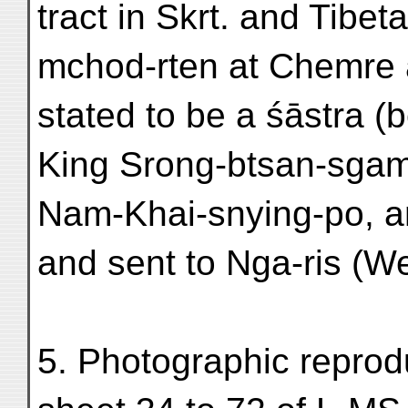
tract in Skrt. and Tibet
mchod-rten at Chemre an
stated to be a śāstra 
King Srong-btsan-sgam
Nam-Khai-snying-po, a
and sent to Nga-ris (W
5. Photographic reprod