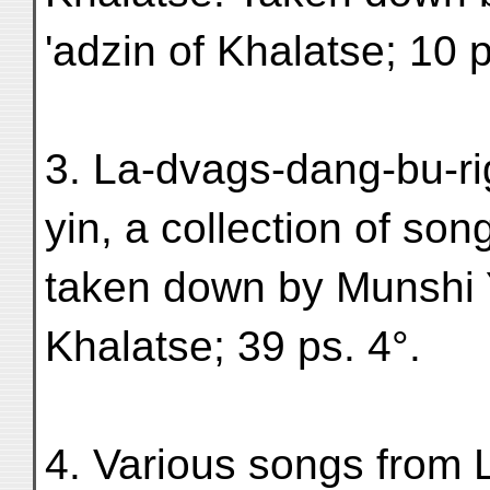
'adzin of Khalatse; 10 p
3. La-dvags-dang-bu-rig
yin, a collection of so
taken down by Munshi Y
Khalatse; 39 ps. 4°.
4. Various songs from