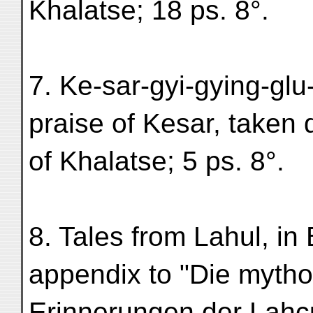
Khalatse; 18 ps. 8°.
7. Ke-sar-gyi-gying-glu
praise of Kesar, taken 
of Khalatse; 5 ps. 8°.
8. Tales from Lahul, in
appendix to "Die mytho
Erinnerungen der Lahc