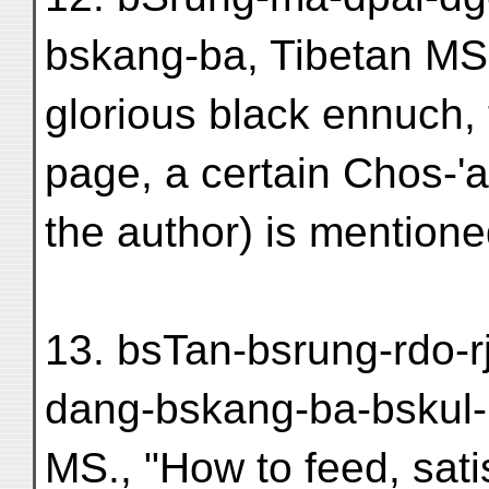
bskang-ba, Tibetan MS.
glorious black ennuch, 
page, a certain Chos-'
the author) is mention
13. bsTan-bsrung-rdo-rj
dang-bskang-ba-bskul-
MS., "How to feed, sati