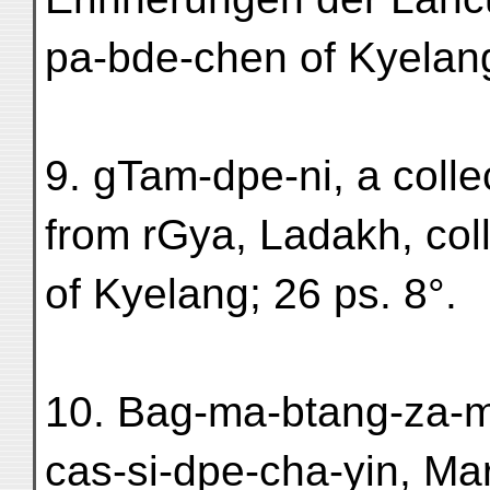
pa-bde-chen of Kyelang
9. gTam-dpe-ni, a colle
from rGya, Ladakh, co
of Kyelang; 26 ps. 8°.
10. Bag-ma-btang-za-m
cas-si-dpe-cha-yin, Ma