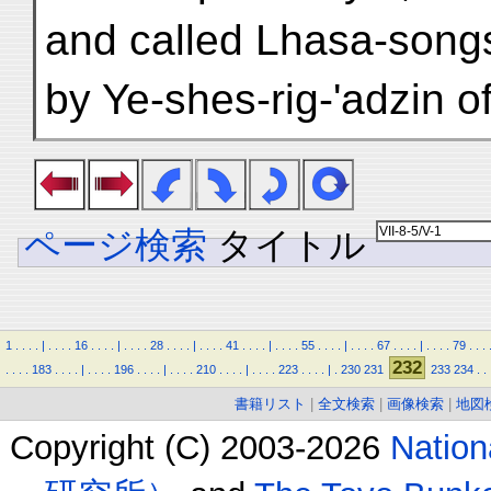
and called Lhasa-song
by Ye-shes-rig-'adzin o
ページ検索
タイトル
1
.
.
.
.
|
.
.
.
.
16
.
.
.
.
|
.
.
.
.
28
.
.
.
.
|
.
.
.
.
41
.
.
.
.
|
.
.
.
.
55
.
.
.
.
|
.
.
.
.
67
.
.
.
.
|
.
.
.
.
79
.
.
.
232
.
.
.
.
183
.
.
.
.
|
.
.
.
.
196
.
.
.
.
|
.
.
.
.
210
.
.
.
.
|
.
.
.
.
223
.
.
.
.
|
.
230
231
233
234
.
.
書籍リスト
|
全文検索
|
画像検索
|
地図
Copyright (C) 2003-2026
Natio