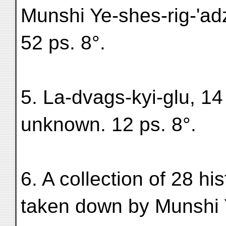
Munshi Ye-shes-rig-'ad
52 ps. 8°.
5. La-dvags-kyi-glu, 1
unknown. 12 ps. 8°.
6. A collection of 28 h
taken down by Munshi Y