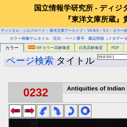
国立情報学研究所 - ディ
『東洋文庫所蔵』
ディジタル・シルクロード
>
東洋文庫アーカイブ
>
VII-8-5
>
V-1
>
カラー
カラー画像サムネイル
-
目次
-
ページ番号
-
書誌情報（メタデー
カラー
IIIFカラー高解像度
白黒高解像度
PDF
ページ検索
タイトル
Antiquities of Indian 
0232