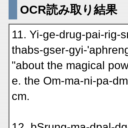
OCR読み取り結果
11. Yi-ge-drug-pai-rig
thabs-gser-gyi-'aphreng
"about the magical power
e. the Om-ma-ni-pa-dm
cm.
12. bSrung-ma-dpal-dg