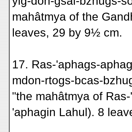
yig-don-gsal-bzhugs-so
mahâtmya of the Gandh
leaves, 29 by 9½ cm.
17. Ras-'aphags-aphag
mdon-rtogs-bcas-bzhugs
"the mahâtmya of Ras-'
'aphagin Lahul). 8 lea