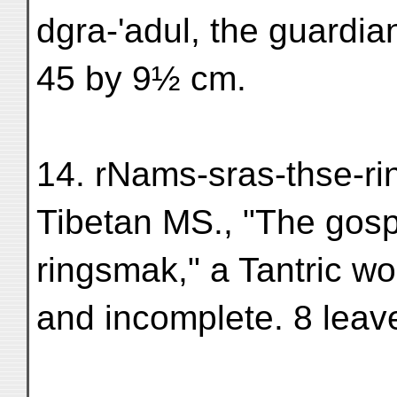
dgra-'adul, the guardia
45 by 9½ cm.
14. rNams-sras-thse-ri
Tibetan MS., "The gosp
ringsmak," a Tantric wo
and incomplete. 8 leav