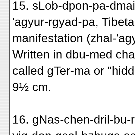
15. sLob-dpon-pa-dmai-
'agyur-rgyad-pa, Tibeta
manifestation (zhal-'a
Written in dbu-med char
called gTer-ma or "hid
9½ cm.
16. gNas-chen-dril-bu-