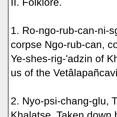
II. Folklore.
1. Ro-ngo-rub-can-ni-sg
corpse Ngo-rub-can, co
Ye-shes-rig-'adzin of K
us of the Vetâlapañcavi
2. Nyo-psi-chang-glu, 
Khalatse. Taken down 