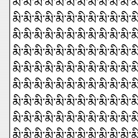
མི་མི་མི་མི་མི་མི་མི་མི་མི་མི་མི་མ
མི་མི་མི་མི་མི་མི་མི་མི་མི་མི་མི་མ
མི་མི་མི་མི་མི་མི་མི་མི་མི་མི་མི་མ
མི་མི་མི་མི་མི་མི་མི་མི་མི་མི་མི་མ
མི་མི་མི་མི་མི་མི་མི་མི་མི་མི་མི་མ
མི་མི་མི་མི་མི་མི་མི་མི་མི་མི་མི་མ
མི་མི་མི་མི་མི་མི་མི་མི་མི་མི་མི་མ
མི་མི་མི་མི་མི་མི་མི་མི་མི་མི་མི་མ
མི་མི་མི་མི་མི་མི་མི་མི་མི་མི་མི་མ