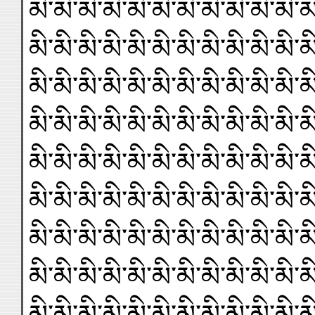
མི་མི་མི་མི་མི་མི་མི་མི་མི་མི་མི་མ
མི་མི་མི་མི་མི་མི་མི་མི་མི་མི་མི་མ
མི་མི་མི་མི་མི་མི་མི་མི་མི་མི་མི་མ
མི་མི་མི་མི་མི་མི་མི་མི་མི་མི་མི་མ
མི་མི་མི་མི་མི་མི་མི་མི་མི་མི་མི་མ
མི་མི་མི་མི་མི་མི་མི་མི་མི་མི་མི་མ
མི་མི་མི་མི་མི་མི་མི་མི་མི་མི་མི་མ
མི་མི་མི་མི་མི་མི་མི་མི་མི་མི་མི་མ
མི་མི་མི་མི་མི་མི་མི་མི་མི་མི་མི་མ