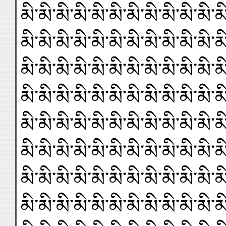
མི་མི་མི་མི་མི་མི་མི་མི་མི་མི་མི་མ
མི་མི་མི་མི་མི་མི་མི་མི་མི་མི་མི་མ
མི་མི་མི་མི་མི་མི་མི་མི་མི་མི་མི་མ
མི་མི་མི་མི་མི་མི་མི་མི་མི་མི་མི་མ
མི་མི་མི་མི་མི་མི་མི་མི་མི་མི་མི་མ
མི་མི་མི་མི་མི་མི་མི་མི་མི་མི་མི་མ
མི་མི་མི་མི་མི་མི་མི་མི་མི་མི་མི་མ
མི་མི་མི་མི་མི་མི་མི་མི་མི་མི་མི་མ