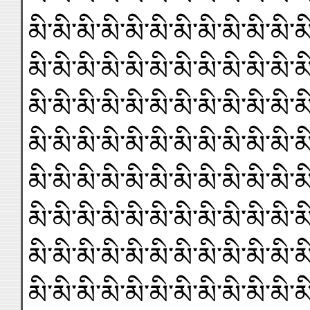
མི་མི་མི་མི་མི་མི་མི་མི་མི་མི་མི་མ
མི་མི་མི་མི་མི་མི་མི་མི་མི་མི་མི་མ
མི་མི་མི་མི་མི་མི་མི་མི་མི་མི་མི་མ
མི་མི་མི་མི་མི་མི་མི་མི་མི་མི་མི་མ
མི་མི་མི་མི་མི་མི་མི་མི་མི་མི་མི་མ
མི་མི་མི་མི་མི་མི་མི་མི་མི་མི་མི་མ
མི་མི་མི་མི་མི་མི་མི་མི་མི་མི་མི་མ
མི་མི་མི་མི་མི་མི་མི་མི་མི་མི་མི་མ