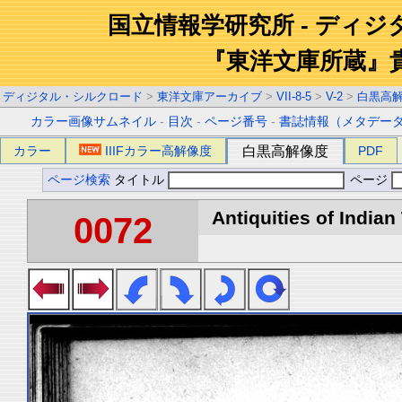
国立情報学研究所 - ディ
『東洋文庫所蔵』
ディジタル・シルクロード
>
東洋文庫アーカイブ
>
VII-8-5
>
V-2
>
白黒高
カラー画像サムネイル
-
目次
-
ページ番号
-
書誌情報（メタデー
カラー
IIIFカラー高解像度
白黒高解像度
PDF
ページ検索
タイトル
ページ
Antiquities of Indian 
0072