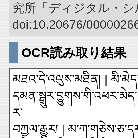
究所「ディジタル・シ
doi:10.20676/00000266
OCR読み取り結果
མཐའ་དེ་འལུས་མཐིན། | མི་མེད་
དམན་སྒྲུར་བྱུགས་གི་འཕར་མེད། 
ར་
བཀྱལ་རྒྱུར། | མ་ཀ་གཅེས་ཅ་