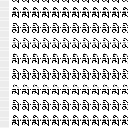
མི་མི་མི་མི་མི་མི་མི་མི་མི་མི་མི་མ
མི་མི་མི་མི་མི་མི་མི་མི་མི་མི་མི་མ
མི་མི་མི་མི་མི་མི་མི་མི་མི་མི་མི་མ
མི་མི་མི་མི་མི་མི་མི་མི་མི་མི་མི་མ
མི་མི་མི་མི་མི་མི་མི་མི་མི་མི་མི་མ
མི་མི་མི་མི་མི་མི་མི་མི་མི་མི་མི་མ
མི་མི་མི་མི་མི་མི་མི་མི་མི་མི་མི་མ
མི་མི་མི་མི་མི་མི་མི་མི་མི་མི་མི་མ