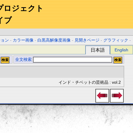
プロジェクト
イブ
ション
-
カラー画像
-
白黒高解像度画像
-
見開きページ
-
グラフィック
-
日本語
English
全文検索
インド・チベットの芸術品 : vol.2