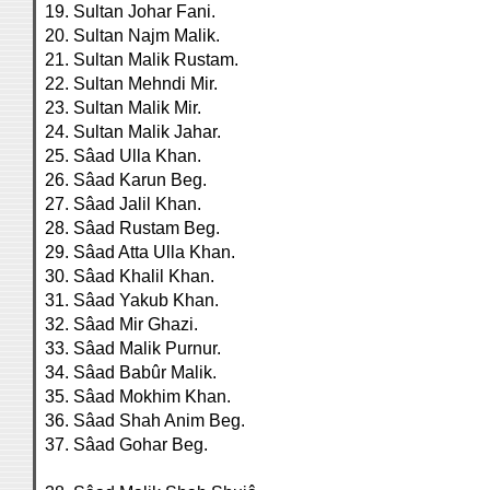
19. Sultan Johar Fani.
20. Sultan Najm Malik.
21. Sultan Malik Rustam.
22. Sultan Mehndi Mir.
23. Sultan Malik Mir.
24. Sultan Malik Jahar.
25. Sâad Ulla Khan.
26. Sâad Karun Beg.
27. Sâad Jalil Khan.
28. Sâad Rustam Beg.
29. Sâad Atta Ulla Khan.
30. Sâad Khalil Khan.
31. Sâad Yakub Khan.
32. Sâad Mir Ghazi.
33. Sâad Malik Purnur.
34. Sâad Babûr Malik.
35. Sâad Mokhim Khan.
36. Sâad Shah Anim Beg.
37. Sâad Gohar Beg.