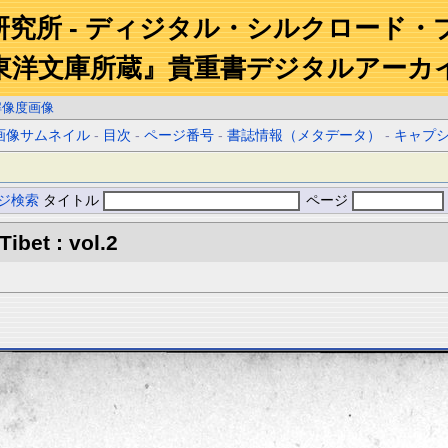
研究所 - ディジタル・シルクロード・
東洋文庫所蔵』貴重書デジタルアーカ
解像度画像
画像サムネイル
-
目次
-
ページ番号
-
書誌情報（メタデータ）
-
キャプ
ジ検索
タイトル
ページ
Tibet : vol.2