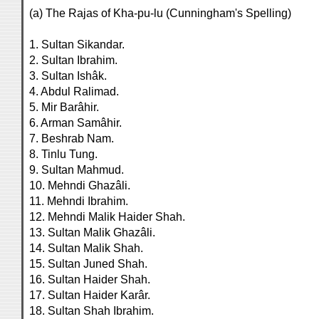
(a) The Rajas of Kha-pu-lu (Cunningham's Spelling)
1. Sultan Sikandar.
2. Sultan Ibrahim.
3. Sultan Ishâk.
4. Abdul Ralimad.
5. Mir Barâhir.
6. Arman Samâhir.
7. Beshrab Nam.
8. Tinlu Tung.
9. Sultan Mahmud.
10. Mehndi Ghazâli.
11. Mehndi Ibrahim.
12. Mehndi Malik Haider Shah.
13. Sultan Malik Ghazâli.
14. Sultan Malik Shah.
15. Sultan Juned Shah.
16. Sultan Haider Shah.
17. Sultan Haider Karâr.
18. Sultan Shah Ibrahim.