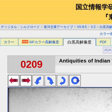
国立情報学
『
ディジタル・シルクロード
>
東洋文庫アーカイブ
>
VII-8-5
>
V-2
>
白黒高
カラー
カラー
IIIFカラー高解像度
白黒高解像度
PDF
ペー
Antiquities of Indian 
0209