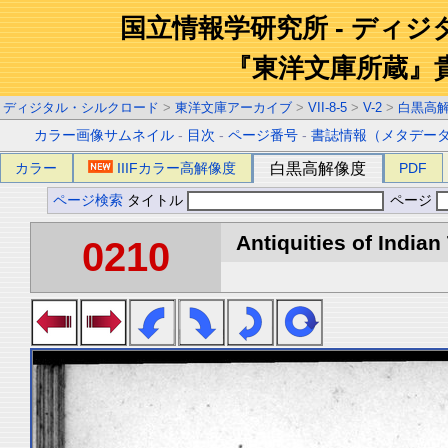
国立情報学研究所 - ディ
『東洋文庫所蔵』
ディジタル・シルクロード
>
東洋文庫アーカイブ
>
VII-8-5
>
V-2
>
白黒高
カラー画像サムネイル
-
目次
-
ページ番号
-
書誌情報（メタデー
カラー
IIIFカラー高解像度
白黒高解像度
PDF
ページ検索
タイトル
ページ
Antiquities of Indian 
0210