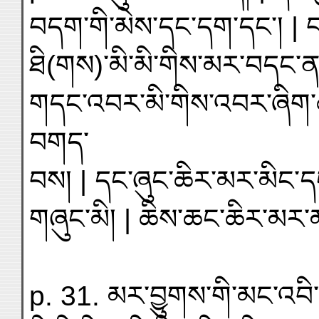
བདག་གི་མེས་དང་དག་དང་། |
ཐི(གས)་མི་མི་གིས་མར་བདང་ན
གདང་འབར་མི་གིས་འབར་ཞིག་ཆ
བགད་
བས། | དང་ཞུང་ཆིར་མར་མིང་དང
གཞུང་མི། | ཆིས་ཆང་ཆིར་མར་མ
p. 31. མར་བྱུགས་གི་མང་འབི་གི