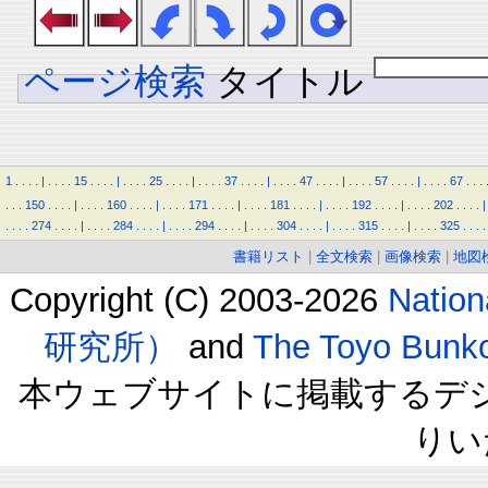
ページ検索
タイトル
1
.
.
.
.
|
.
.
.
.
15
.
.
.
.
|
.
.
.
.
25
.
.
.
.
|
.
.
.
.
37
.
.
.
.
|
.
.
.
.
47
.
.
.
.
|
.
.
.
.
57
.
.
.
.
|
.
.
.
.
67
.
.
.
.
.
.
150
.
.
.
.
|
.
.
.
.
160
.
.
.
.
|
.
.
.
.
171
.
.
.
.
|
.
.
.
.
181
.
.
.
.
|
.
.
.
.
192
.
.
.
.
|
.
.
.
.
202
.
.
.
.
|
.
.
.
.
274
.
.
.
.
|
.
.
.
.
284
.
.
.
.
|
.
.
.
.
294
.
.
.
.
|
.
.
.
.
304
.
.
.
.
|
.
.
.
.
315
.
.
.
.
|
.
.
.
.
325
.
.
.
.
書籍リスト
|
全文検索
|
画像検索
|
地図
Copyright (C) 2003-2026
Natio
研究所）
and
The Toyo B
本ウェブサイトに掲載するデ
りい