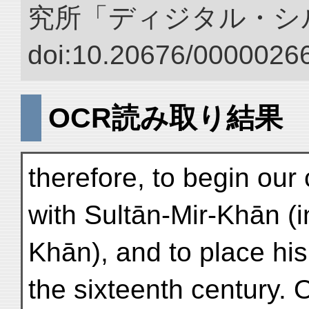
究所「ディジタル・シ
doi:10.20676/00000266
OCR読み取り結果
therefore, to begin our
with Sultān-Mir-Khān (in
Khān), and to place his
the sixteenth century. O