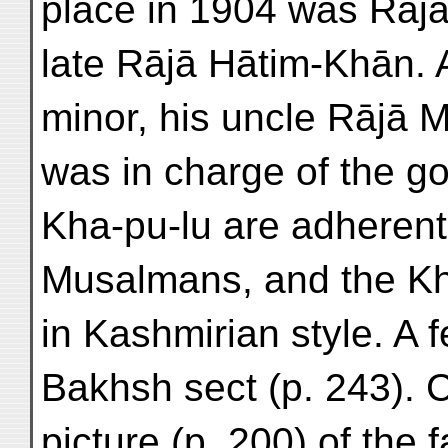
place in 1904 was Rājā 
late Rājā Hātim-Khān. 
minor, his uncle Rājā
was in charge of the g
Kha-pu-lu are adherents
Musalmans, and the Kh
in Kashmirian style. A 
Bakhsh sect (p. 243).
picture (p. 200) of th