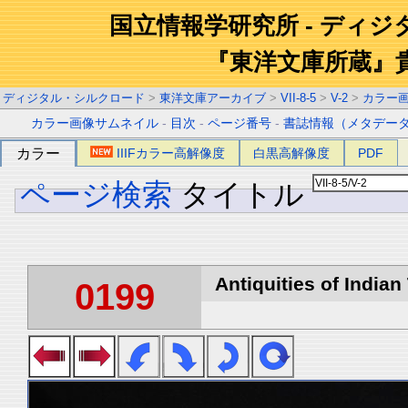
国立情報学研究所 - ディ
『東洋文庫所蔵』
ディジタル・シルクロード
>
東洋文庫アーカイブ
>
VII-8-5
>
V-2
>
カラー
カラー画像サムネイル
-
目次
-
ページ番号
-
書誌情報（メタデー
カラー
IIIFカラー高解像度
白黒高解像度
PDF
ページ検索
タイトル
Antiquities of Indian 
0199