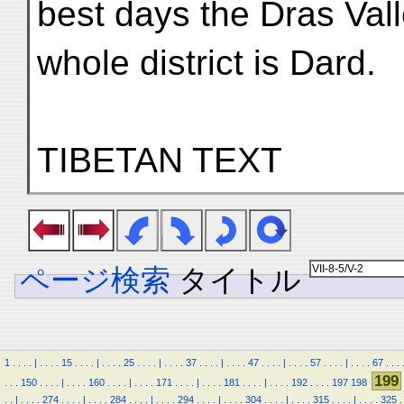
best days the Dras Val
whole district is Dard.
TIBETAN TEXT
ページ検索
タイトル
1
.
.
.
.
|
.
.
.
.
15
.
.
.
.
|
.
.
.
.
25
.
.
.
.
|
.
.
.
.
37
.
.
.
.
|
.
.
.
.
47
.
.
.
.
|
.
.
.
.
57
.
.
.
.
|
.
.
.
.
67
.
.
.
199
.
.
.
150
.
.
.
.
|
.
.
.
.
160
.
.
.
.
|
.
.
.
.
171
.
.
.
.
|
.
.
.
.
181
.
.
.
.
|
.
.
.
.
192
.
.
.
.
197
198
.
.
|
.
.
.
.
274
.
.
.
.
|
.
.
.
.
284
.
.
.
.
|
.
.
.
.
294
.
.
.
.
|
.
.
.
.
304
.
.
.
.
|
.
.
.
.
315
.
.
.
.
|
.
.
.
.
325
.