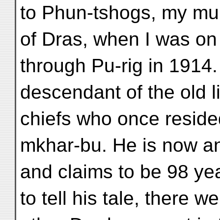
to Phun-tshogs, my mun
of Dras, when I was on
through Pu-rig in 1914
descendant of the old l
chiefs who once resided
mkhar-bu. He is now a
and claims to be 98 y
to tell his tale, there w