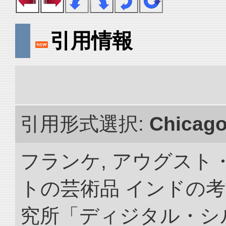
引用情報
引用形式選択:
Chicag
フランケ, アウグスト
トの芸術品 インドの考
究所「ディジタル・シ