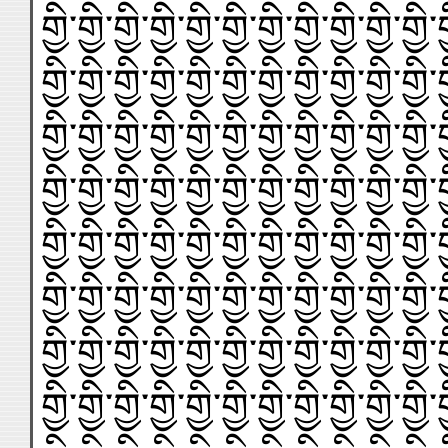
གྱི་གྱི་གྱི་གྱི་གྱི་གྱི་གྱི་གྱི་གྱི་གྱི་གྱི་ག
གྱི་གྱི་གྱི་གྱི་གྱི་གྱི་གྱི་གྱི་གྱི་གྱི་གྱི་ག
གྱི་གྱི་གྱི་གྱི་གྱི་གྱི་གྱི་གྱི་གྱི་གྱི་གྱི་ག
གྱི་གྱི་གྱི་གྱི་གྱི་གྱི་གྱི་གྱི་གྱི་གྱི་གྱི་ག
གྱི་གྱི་གྱི་གྱི་གྱི་གྱི་གྱི་གྱི་གྱི་གྱི་གྱི་ག
གྱི་གྱི་གྱི་གྱི་གྱི་གྱི་གྱི་གྱི་གྱི་གྱི་གྱི་ག
གྱི་གྱི་གྱི་གྱི་གྱི་གྱི་གྱི་གྱི་གྱི་གྱི་གྱི་ག
གྱི་གྱི་གྱི་གྱི་གྱི་གྱི་གྱི་གྱི་གྱི་གྱི་གྱི་ག