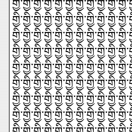
གྱི་གྱི་གྱི་གྱི་གྱི་གྱི་གྱི་གྱི་གྱི་གྱི་གྱི་ག
གྱི་གྱི་གྱི་གྱི་གྱི་གྱི་གྱི་གྱི་གྱི་གྱི་གྱི་ག
གྱི་གྱི་གྱི་གྱི་གྱི་གྱི་གྱི་གྱི་གྱི་གྱི་གྱི་ག
གྱི་གྱི་གྱི་གྱི་གྱི་གྱི་གྱི་གྱི་གྱི་གྱི་གྱི་ག
གྱི་གྱི་གྱི་གྱི་གྱི་གྱི་གྱི་གྱི་གྱི་གྱི་གྱི་ག
གྱི་གྱི་གྱི་གྱི་གྱི་གྱི་གྱི་གྱི་གྱི་གྱི་གྱི་ག
གྱི་གྱི་གྱི་གྱི་གྱི་གྱི་གྱི་གྱི་གྱི་གྱི་གྱི་ག
གྱི་གྱི་གྱི་གྱི་གྱི་གྱི་གྱི་གྱི་གྱི་གྱི་གྱི་ག
གྱི་གྱི་གྱི་གྱི་གྱི་གྱི་གྱི་གྱི་གྱི་གྱི་གྱི་ག