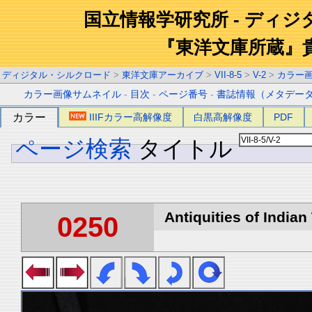
国立情報学研究所 - ディ
『東洋文庫所蔵』
ディジタル・シルクロード
>
東洋文庫アーカイブ
>
VII-8-5
>
V-2
>
カラー
カラー画像サムネイル
-
目次
-
ページ番号
-
書誌情報（メタデー
カラー
IIIFカラー高解像度
白黒高解像度
PDF
ページ検索
タイトル
Antiquities of Indian 
0250