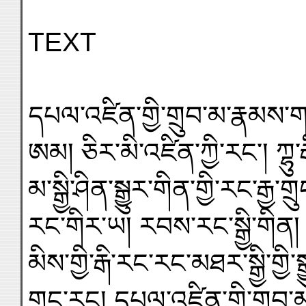
TEXT
དཔལ་འཛིན་གྱི་གྲུབ་མ་རྣམས་ག
ཨམ། ཅིར་མི་འཛིན་ཀྱི་རང་། ཀྷུ་རྒི
མ་སྒྱི་ཤིན་སྒྱུར་གིན་གྱི་རང་རྒྱ་གྲ
རང་གིར་ཡ། རབས་རང་སྒྱི་གིན།
མིས་གྱི་རྒི་རང་རང་མཐར་སྒྱི་གྱི་ས
གྲུང་རང། དཔལ་འཛིན་གྱི་གྲུབ་མ་སྒྱ