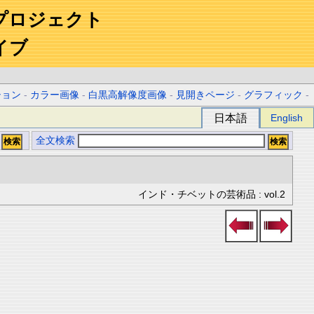
プロジェクト
イブ
ション
-
カラー画像
-
白黒高解像度画像
-
見開きページ
-
グラフィック
-
日本語
English
全文検索
インド・チベットの芸術品 : vol.2