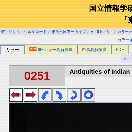
国立情報学
『
ディジタル・シルクロード
>
東洋文庫アーカイブ
>
VII-8-5
>
V-2
>
カラー
カラー
カラー
IIIFカラー高解像度
白黒高解像度
PDF
ペー
Antiquities of Indian 
0251