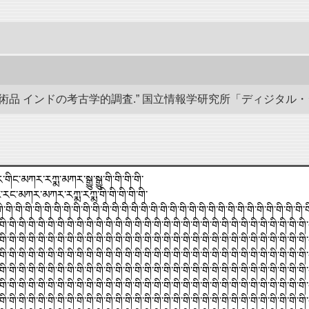
 インドの考古学的調査.” 国立情報学研究所「ディジタル・シルクロード
་གིང་མཀར་རཀྨ་མཀར་སྒྱུ་སྒྱུ་གི་གི་གི་གི་
་རང་མཀར་མཀར་རཀྨ་རཀྨ་གི་གི་གི་གི་གི་
་གི་གི་གི་གི་གི་གི་གི་གི་གི་གི་གི་གི་གི་གི་གི་གི་གི་གི་གི་གི་གི་གི་གི་གི་གི་གི་གི་གི་གི་གི་གི་གི་
གི་གི་གི་གི་གི་གི་གི་གི་གི་གི་གི་གི་གི་གི་གི་གི་གི་གི་གི་གི་གི་གི་གི་གི་གི་གི་གི་གི་གི་གི་གི་གི་
གི་གི་གི་གི་གི་གི་གི་གི་གི་གི་གི་གི་གི་གི་གི་གི་གི་གི་གི་གི་གི་གི་གི་གི་གི་གི་གི་གི་གི་གི་གི་གི་
གི་གི་གི་གི་གི་གི་གི་གི་གི་གི་གི་གི་གི་གི་གི་གི་གི་གི་གི་གི་གི་གི་གི་གི་གི་གི་གི་གི་གི་གི་གི་གི་
གི་གི་གི་གི་གི་གི་གི་གི་གི་གི་གི་གི་གི་གི་གི་གི་གི་གི་གི་གི་གི་གི་གི་གི་གི་གི་གི་གི་གི་གི་གི་གི་
གི་གི་གི་གི་གི་གི་གི་གི་གི་གི་གི་གི་གི་གི་གི་གི་གི་གི་གི་གི་གི་གི་གི་གི་གི་གི་གི་གི་གི་གི་གི་གི་
གི་གི་གི་གི་གི་གི་གི་གི་གི་གི་གི་གི་གི་གི་གི་གི་གི་གི་གི་གི་གི་གི་གི་གི་གི་གི་གི་གི་གི་གི་གི་གི་