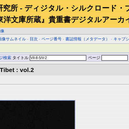
研究所 - ディジタル・シルクロード・
東洋文庫所蔵』貴重書デジタルアーカ
画像
画像サムネイル
-
目次
-
ページ番号
-
書誌情報（メタデータ）
-
キャプ
ジ検索
タイトル
ページ
Tibet : vol.2