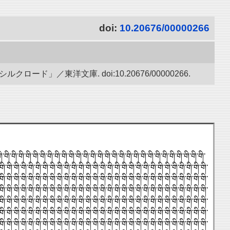
doi:
10.20676/00000266
」／東洋文庫. doi:10.20676/00000266.
གི་གི་གི་གི་གི་གི་གི་གི་གི་གི་གི་གི་གི་གི་གི་གི་གི་གི་གི་གི་གི་གི་གི་གི་གི་གི་གི་གི་གི་
གི་གི་གི་གི་གི་གི་གི་གི་གི་གི་གི་གི་གི་གི་གི་གི་གི་གི་གི་གི་གི་གི་གི་གི་གི་གི་གི་གི་གི་
གི་གི་གི་གི་གི་གི་གི་གི་གི་གི་གི་གི་གི་གི་གི་གི་གི་གི་གི་གི་གི་གི་གི་གི་གི་གི་གི་གི་གི་
གི་གི་གི་གི་གི་གི་གི་གི་གི་གི་གི་གི་གི་གི་གི་གི་གི་གི་གི་གི་གི་གི་གི་གི་གི་གི་གི་གི་གི་
གི་གི་གི་གི་གི་གི་གི་གི་གི་གི་གི་གི་གི་གི་གི་གི་གི་གི་གི་གི་གི་གི་གི་གི་གི་གི་གི་གི་གི་
གི་གི་གི་གི་གི་གི་གི་གི་གི་གི་གི་གི་གི་གི་གི་གི་གི་གི་གི་གི་གི་གི་གི་གི་གི་གི་གི་གི་གི་
གི་གི་གི་གི་གི་གི་གི་གི་གི་གི་གི་གི་གི་གི་གི་གི་གི་གི་གི་གི་གི་གི་གི་གི་གི་གི་གི་གི་གི་