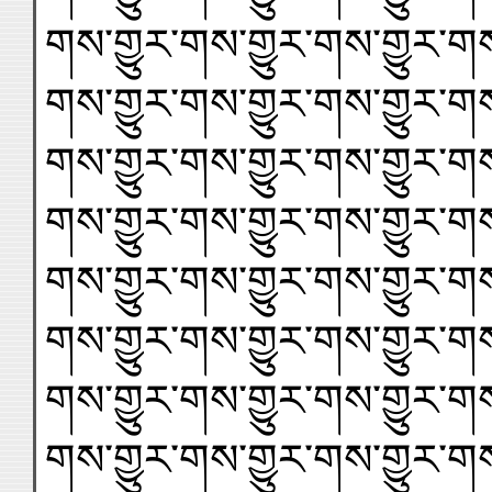
གས་གྱུར་གས་གྱུར་གས་གྱུར་གས
གས་གྱུར་གས་གྱུར་གས་གྱུར་གས
གས་གྱུར་གས་གྱུར་གས་གྱུར་གས
གས་གྱུར་གས་གྱུར་གས་གྱུར་གས
གས་གྱུར་གས་གྱུར་གས་གྱུར་གས
གས་གྱུར་གས་གྱུར་གས་གྱུར་གས
གས་གྱུར་གས་གྱུར་གས་གྱུར་གས
གས་གྱུར་གས་གྱུར་གས་གྱུར་གས