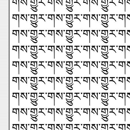
གས་གྱུར་གས་གྱུར་གས་གྱུར་གས
གས་གྱུར་གས་གྱུར་གས་གྱུར་གས
གས་གྱུར་གས་གྱུར་གས་གྱུར་གས
གས་གྱུར་གས་གྱུར་གས་གྱུར་གས
གས་གྱུར་གས་གྱུར་གས་གྱུར་གས
གས་གྱུར་གས་གྱུར་གས་གྱུར་གས
གས་གྱུར་གས་གྱུར་གས་གྱུར་གས
གས་གྱུར་གས་གྱུར་གས་གྱུར་གས
གས་གྱུར་གས་གྱུར་གས་གྱུར་གས