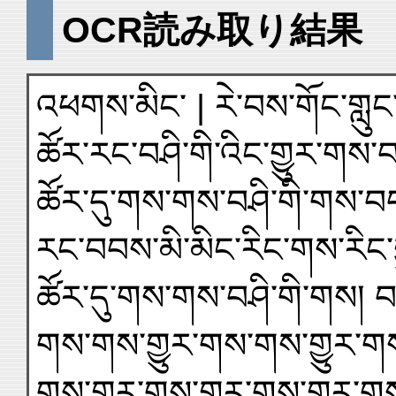
OCR読み取り結果
འཕགས་མིང་ | རེ་བས་གོང་གླ
ཚོར་རང་བཤི་གི་འིང་གྱུར་ག
ཚོར་དུ་གས་གས་བཤི་གི་གས་བབས།
རང་བབས་མི་མིང་རིང་གས་རིང་
ཚོར་དུ་གས་གས་བཤི་གི་གས། 
གས་གས་གྱུར་གས་གས་གྱུར་གས་
གས་གྱུར་གས་གྱུར་གས་གྱུར་གས