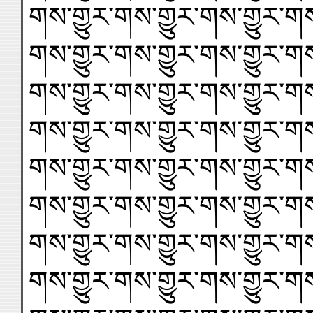
གས་གྱུར་གས་གྱུར་གས་གྱུར་གས
གས་གྱུར་གས་གྱུར་གས་གྱུར་གས
གས་གྱུར་གས་གྱུར་གས་གྱུར་གས
གས་གྱུར་གས་གྱུར་གས་གྱུར་གས
གས་གྱུར་གས་གྱུར་གས་གྱུར་གས
གས་གྱུར་གས་གྱུར་གས་གྱུར་གས
གས་གྱུར་གས་གྱུར་གས་གྱུར་གས
གས་གྱུར་གས་གྱུར་གས་གྱུར་གས