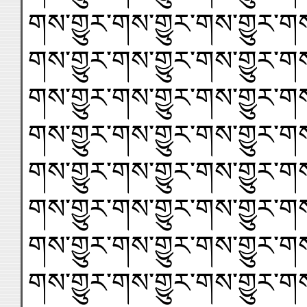
གས་གྱུར་གས་གྱུར་གས་གྱུར་གས
གས་གྱུར་གས་གྱུར་གས་གྱུར་གས
གས་གྱུར་གས་གྱུར་གས་གྱུར་གས
གས་གྱུར་གས་གྱུར་གས་གྱུར་གས
གས་གྱུར་གས་གྱུར་གས་གྱུར་གས
གས་གྱུར་གས་གྱུར་གས་གྱུར་གས
གས་གྱུར་གས་གྱུར་གས་གྱུར་གས
གས་གྱུར་གས་གྱུར་གས་གྱུར་གས