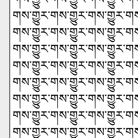
གས་གྱུར་གས་གྱུར་གས་གྱུར་གས
གས་གྱུར་གས་གྱུར་གས་གྱུར་གས
གས་གྱུར་གས་གྱུར་གས་གྱུར་གས
གས་གྱུར་གས་གྱུར་གས་གྱུར་གས
གས་གྱུར་གས་གྱུར་གས་གྱུར་གས
གས་གྱུར་གས་གྱུར་གས་གྱུར་གས
གས་གྱུར་གས་གྱུར་གས་གྱུར་གས
གས་གྱུར་གས་གྱུར་གས་གྱུར་གས