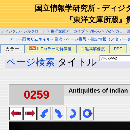
国立情報学研究所 - ディ
『東洋文庫所蔵』
ディジタル・シルクロード
>
東洋文庫アーカイブ
>
VII-8-5
>
V-2
>
カラー
カラー画像サムネイル
-
目次
-
ページ番号
-
書誌情報（メタデー
カラー
IIIFカラー高解像度
白黒高解像度
PDF
ページ検索
タイトル
Antiquities of Indian 
0259