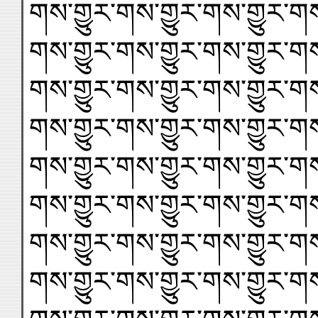
གས་གྱུར་གས་གྱུར་གས་གྱུར་གས
གས་གྱུར་གས་གྱུར་གས་གྱུར་གས
གས་གྱུར་གས་གྱུར་གས་གྱུར་གས
གས་གྱུར་གས་གྱུར་གས་གྱུར་གས
གས་གྱུར་གས་གྱུར་གས་གྱུར་གས
གས་གྱུར་གས་གྱུར་གས་གྱུར་གས
གས་གྱུར་གས་གྱུར་གས་གྱུར་གས
གས་གྱུར་གས་གྱུར་གས་གྱུར་གས