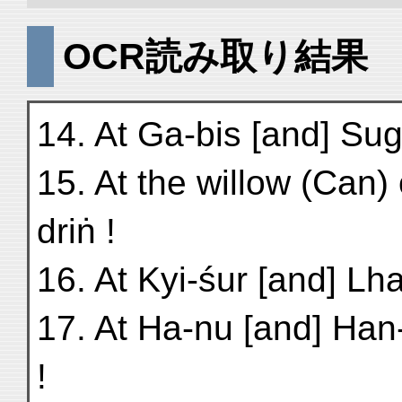
OCR読み取り結果
14. At Ga-bis [and] Sug
15. At the willow (Can)
driṅ !
16. At Kyi-śur [and] Lh
17. At Ha-nu [and] Han
!