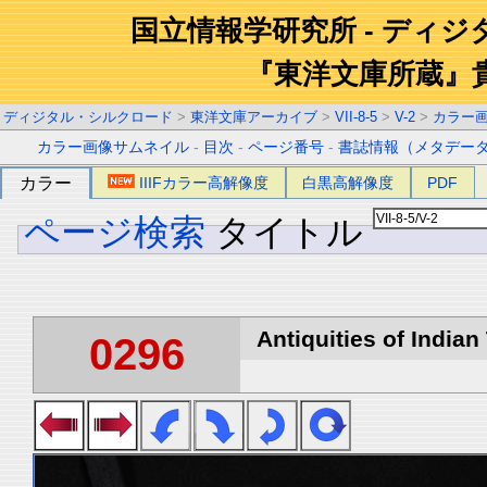
国立情報学研究所 - ディ
『東洋文庫所蔵』
ディジタル・シルクロード
>
東洋文庫アーカイブ
>
VII-8-5
>
V-2
>
カラー
カラー画像サムネイル
-
目次
-
ページ番号
-
書誌情報（メタデー
カラー
IIIFカラー高解像度
白黒高解像度
PDF
ページ検索
タイトル
Antiquities of Indian 
0296