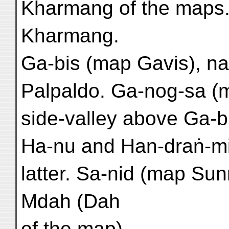
Kharmang of the maps.
Kharmang.
Ga-bis (map Gavis), na
Palpaldo. Ga-nog-sa (
side-valley above Ga-b
Ha-nu and Han-draṅ-mir
latter. Sa-nid (map Sun
Mdah (Dah
of the map).