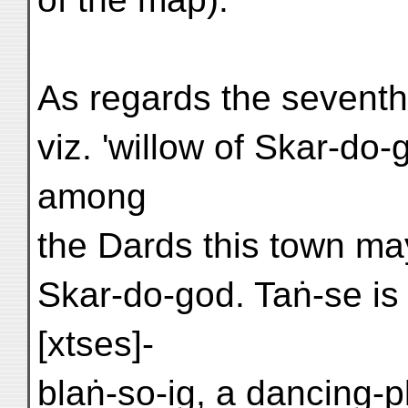
As regards the seventh 
viz. 'willow of Skar-do-
among
the Dards this town m
Skar-do-god. Taṅ-se is
[xtses]-
blaṅ-so-ig, a dancing-p