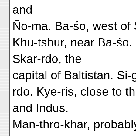
and
Ño-ma. Ba-śo, west of 
Khu-tshur, near Ba-śo.
Skar-rdo, the
capital of Baltistan. Si-
rdo. Kye-ris, close to 
and Indus.
Man-thro-khar, probably