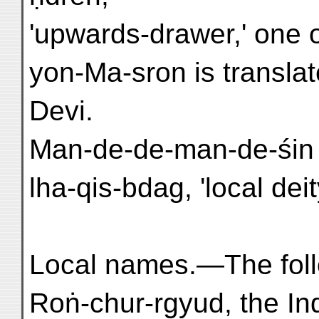
'upwards-drawer,' one o
yon-Ma-sron is transla
Devi.
Man-de-de-man-de-śin i
lha-qis-bdag, 'local deit
Local names.—The follo
Roṅ-chur-rgyud, the In