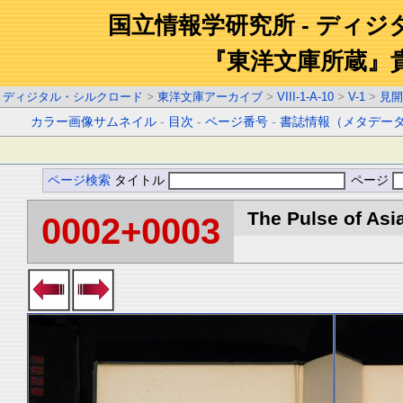
国立情報学研究所 - ディ
『東洋文庫所蔵』
ディジタル・シルクロード
>
東洋文庫アーカイブ
>
VIII-1-A-10
>
V-1
>
見開
カラー画像サムネイル
-
目次
-
ページ番号
-
書誌情報（メタデー
ページ検索
タイトル
ページ
The Pulse of Asia
0002+0003