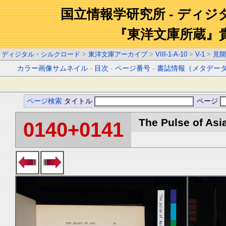
国立情報学研究所 - ディ
『東洋文庫所蔵』
ディジタル・シルクロード
>
東洋文庫アーカイブ
>
VIII-1-A-10
>
V-1
>
見開
カラー画像サムネイル
-
目次
-
ページ番号
-
書誌情報（メタデー
ページ検索
タイトル
ページ
The Pulse of Asia
0140+0141