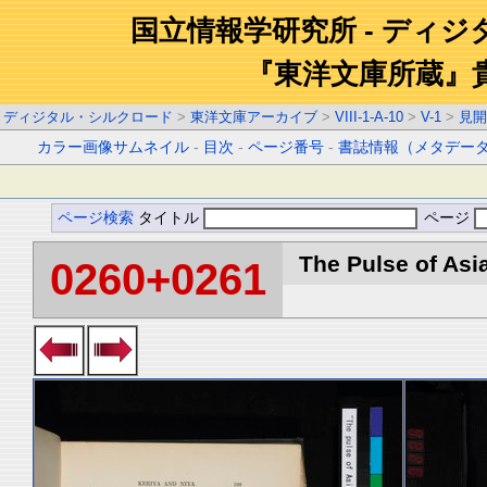
国立情報学研究所 - ディ
『東洋文庫所蔵』
ディジタル・シルクロード
>
東洋文庫アーカイブ
>
VIII-1-A-10
>
V-1
>
見開
カラー画像サムネイル
-
目次
-
ページ番号
-
書誌情報（メタデー
ページ検索
タイトル
ページ
The Pulse of Asia
0260+0261