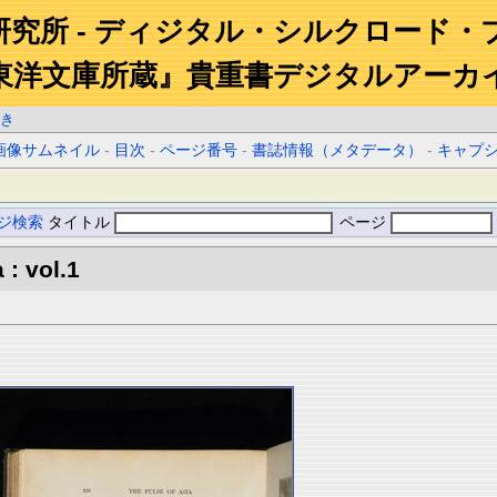
研究所 - ディジタル・シルクロード・
東洋文庫所蔵』貴重書デジタルアーカ
き
画像サムネイル
-
目次
-
ページ番号
-
書誌情報（メタデータ）
-
キャプ
ジ検索
タイトル
ページ
 : vol.1