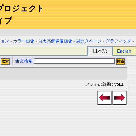
プロジェクト
イブ
ション
-
カラー画像
-
白黒高解像度画像
-
見開きページ
-
グラフィック
-
日本語
English
全文検索
アジアの鼓動 : vol.1