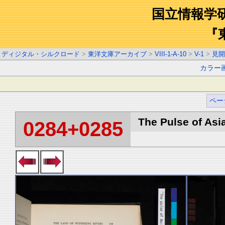
国立情報学
『
ディジタル・シルクロード
>
東洋文庫アーカイブ
>
VIII-1-A-10
>
V-1
>
見開
カラー
ペー
The Pulse of Asia
0284+0285