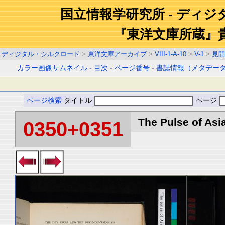
国立情報学研究所 - ディ
『東洋文庫所蔵』
ディジタル・シルクロード
>
東洋文庫アーカイブ
>
VIII-1-A-10
>
V-1
>
見開
カラー画像サムネイル
-
目次
-
ページ番号
-
書誌情報（メタデー
ページ検索
タイトル
ページ
The Pulse of Asia
0350+0351